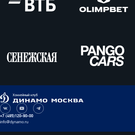
ВТБ
Олимпбет
Сенежская
Pango
Cars
Динамо
Хоккейный клуб
Москва
Наша
Наш
Наш
группа
канал
канал
+7 (495)120-90-00
ВКонтакте
на
в
info@dynamo.ru
YouTube
Telegram