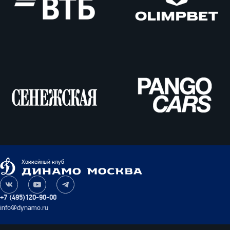
ВТБ
Олимпбет
Сенежская
Pango
Cars
Динамо
Хоккейный клуб
Москва
Наша
Наш
Наш
группа
канал
канал
+7 (495)120-90-00
ВКонтакте
на
в
info@dynamo.ru
YouTube
Telegram