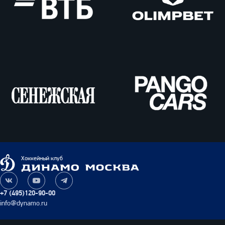
ВТБ
Олимпбет
Сенежская
Pango
Cars
Динамо
Хоккейный клуб
Москва
Наша
Наш
Наш
группа
канал
канал
+7 (495)120-90-00
ВКонтакте
на
в
info@dynamo.ru
YouTube
Telegram