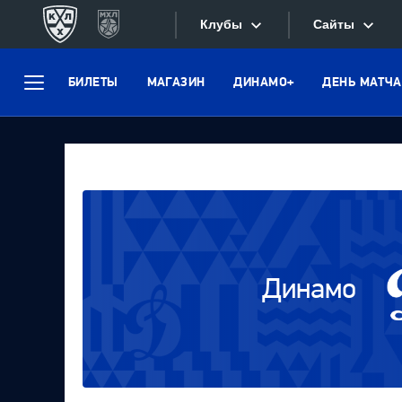
Клубы
Сайты
БИЛЕТЫ
МАГАЗИН
ДИНАМО+
ДЕНЬ МАТЧА
Конференция «Запад»
Меню
Сайты
Дивизион Боброва
Лада
Видеотран
СКА
Хайлайты
Спартак
Текстовые
Торпедо
Интернет-
ХК Сочи
Динамо
Фотобанк
Дивизион Тарасова
Динамо Мн
Приложе
Динамо М