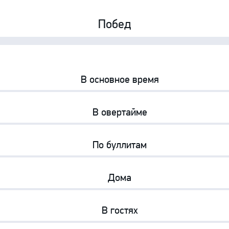
Амур
Побед
Барыс
Салават Юлаев
0%
0%
Сибирь
В основное время
0%
0%
В овертайме
0%
0%
По буллитам
0%
0%
Дома
0%
0%
В гостях
0%
0%