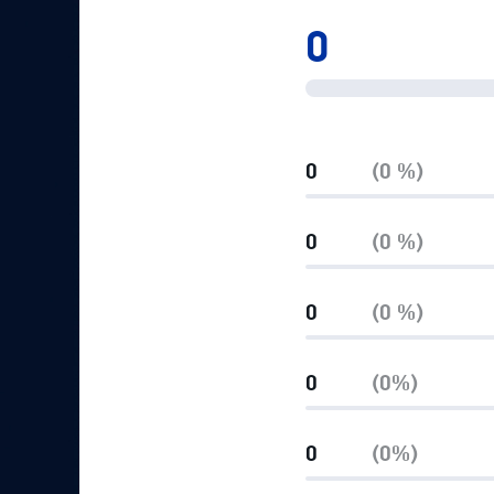
Локомотив
0
Северсталь
ЦСКА
Шанхайские Драконы
0
(0 %)
0
(0 %)
0
(0 %)
0
(0%)
0
(0%)