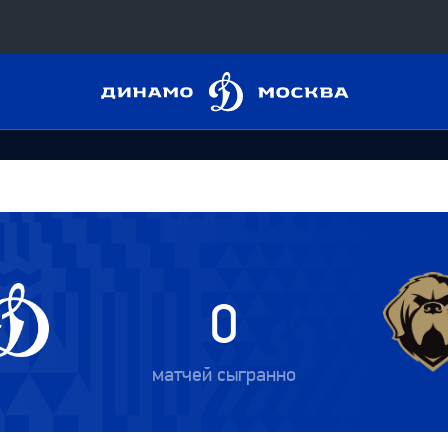
Динамо
Конференция «Восток»
Москва
Дивизион Харламова
Автомобилист
сляции
Ак Барс
Металлург Мг
 трансляции
Нефтехимик
0
магазин
Трактор
Дивизион Чернышева
матчей сыгранно
Авангард
ние КХЛ
Адмирал