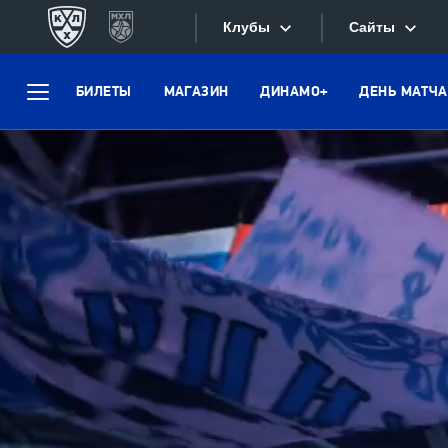
Клубы
Сайты
БИЛЕТЫ
МАГАЗИН
ДИНАМО+
ДЕНЬ МАТЧА
Конференция «Запад»
Меню
Сайты
Дивизион Боброва
Лада
Видеотран
СКА
Хайлайты
Спартак
Текстовые
Торпедо
Интернет-
ХК Сочи
Фотобанк
Дивизион Тарасова
Динамо Мн
Приложе
Динамо М