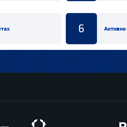
6
етах
Активно