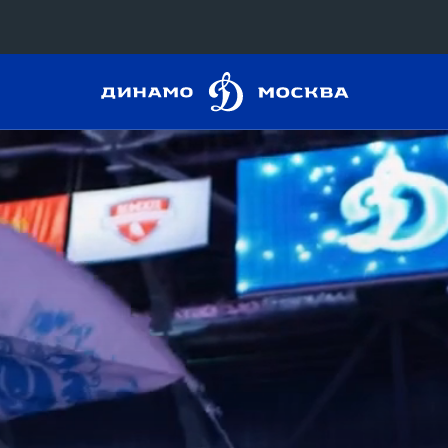
Динамо
Конференция «Восток»
Москва
Дивизион Харламова
Автомобилист
сляции
Ак Барс
Металлург Мг
 трансляции
Нефтехимик
магазин
Трактор
Дивизион Чернышева
Авангард
ние КХЛ
Адмирал