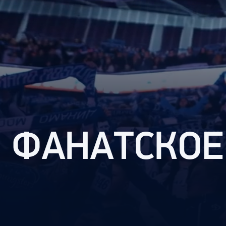
Локомотив
Северсталь
ЦСКА
Шанхайские Драконы
ФАНАТСКОЕ