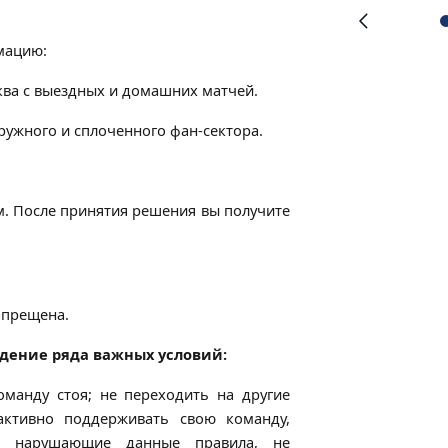
Предыдущий
слайд
мацию:
ква с выездных и домашних матчей.
ужного и сплоченного фан-сектора.
м. После принятия решения вы получите
апрещена.
дение ряда важных условий:
оманду стоя; не переходить на другие
активно поддерживать свою команду,
и, нарушающие данные правила, не