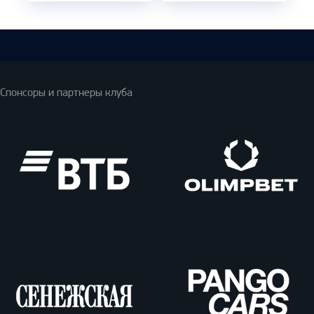
Спонсоры и партнеры клуба
ВТБ
Олимпбет