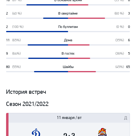
16
(67 %)
В основное время
(33 %)
8
67%
33%
2
(40 %)
В овертайме
(60 %)
3
40%
60%
2
(100 %)
По буллитам
(0 %)
0
100%
0%
11
(65%)
Дома
(35%)
6
65%
35%
9
(64%)
В гостях
(36%)
5
64%
36%
80
(55%)
Шайбы
(45%)
65
55%
45%
История встреч
Сезон 2021/2022
11 января / вт