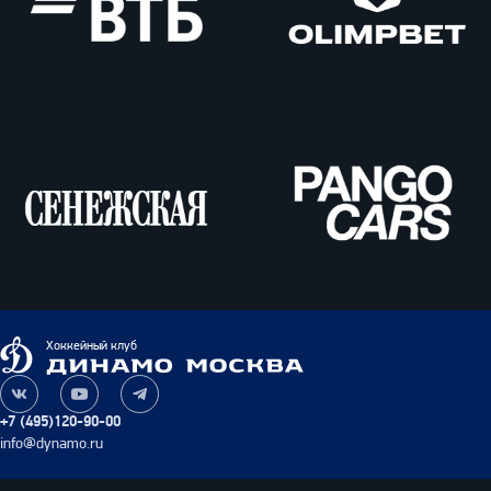
ВТБ
Олимпбет
Сенежская
Pango
Cars
Динамо
Хоккейный клуб
Москва
Наша
Наш
Наш
группа
канал
канал
+7 (495)120-90-00
ВКонтакте
на
в
info@dynamo.ru
YouTube
Telegram