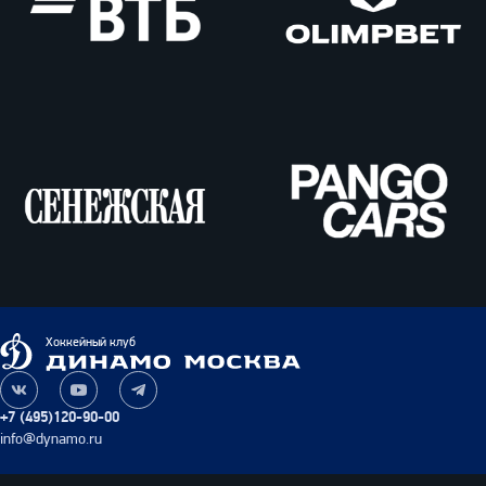
ВТБ
Олимпбет
Сенежская
Pango
Cars
Динамо
Хоккейный клуб
Москва
Наша
Наш
Наш
группа
канал
канал
+7 (495)120-90-00
ВКонтакте
на
в
info@dynamo.ru
YouTube
Telegram