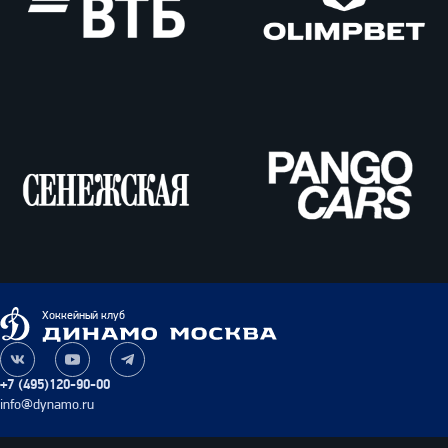
ВТБ
Олимпбет
Сенежская
Pango
Cars
Динамо
Хоккейный клуб
Москва
Наша
Наш
Наш
группа
канал
канал
+7 (495)120-90-00
ВКонтакте
на
в
info@dynamo.ru
YouTube
Telegram