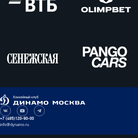
ВТБ
Олимпбет
Сенежская
Pango
Cars
Динамо
Хоккейный клуб
Москва
Наша
Наш
Наш
группа
канал
канал
+7 (495)120-90-00
ВКонтакте
на
в
info@dynamo.ru
YouTube
Telegram