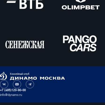
ВТБ
Олимпбет
Сенежская
Pango
Cars
Динамо
Хоккейный клуб
Москва
Наша
Наш
Наш
группа
канал
канал
+7 (495)120-90-00
ВКонтакте
на
в
info@dynamo.ru
YouTube
Telegram