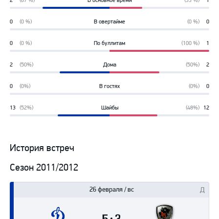
2
(67 %)
В основное время
(33 %)
1
67%
33%
0
(0 %)
В овертайме
(0 %)
0
0%
0%
0
(0 %)
По буллитам
(100 %)
1
0%
100%
2
(50%)
Дома
(50%)
2
50%
50%
0
(0%)
В гостях
(0%)
0
0%
0%
13
(52%)
Шайбы
(48%)
12
52%
48%
История встреч
Сезон 2011/2012
26 февраля / вс