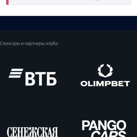
Спонсоры и партнеры клуба
ВТБ
Олимпбет