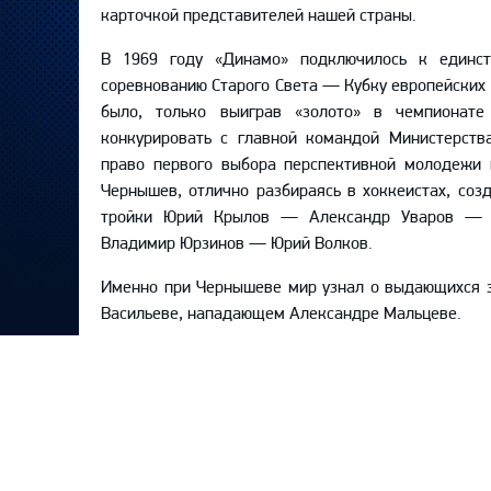
карточкой представителей нашей страны.
В 1969 году «Динамо» подключилось к единст
соревнованию Старого Света — Кубку европейских 
было, только выиграв «золото» в чемпионат
конкурировать с главной командой Министерст
право первого выбора перспективной молодежи 
Чернышев, отлично разбираясь в хоккеистах, соз
тройки Юрий Крылов — Александр Уваров — В
Владимир Юрзинов — Юрий Волков.
Именно при Чернышеве мир узнал о выдающихся 
Васильеве, нападающем Александре Мальцеве.