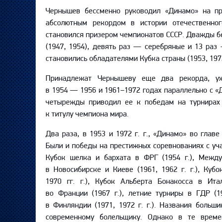
Чернышев бессменно руководил «Динамо» на пр
абсолютным рекордом в истории отечественно
становился призером чемпионатов СССР. Дважды б
(1947, 1954), девять раз — серебряные и 13 ра
становились обладателями Кубка страны (1953, 197
Принадлежат Чернышеву еще два рекорда, уж
в 1954 — 1956 и 1961–1972 годах параллельно с 
четырежды приводил ее к победам на турнирах
к титулу чемпиона мира.
Два раза, в 1953 и 1972 г. г., «Динамо» во гла
Были и победы на престижных соревнованиях с уч
Кубок шелка и бархата в ФРГ (1954 г.), Межд
в Новосибирске и Киеве (1961, 1962 г. г.), Куб
1970 гг. г.), Кубок Альберта Бонакосса в Ита
во Франции (1967 г.), летние турниры в ГДР (1
в Финляндии (1971, 1972 г. г.). Названия больш
современному болельщику. Однако в те време