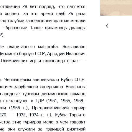
отяжении 28 лет подряд, что является
го хоккея. За это время клуб 24 раза
ело-голубые завоевывали золотые медали
з — бронзовые. Также динамовцы дважды
Предыдущий
2).
слайд
е планетарного масштаба. Возглавляя
«Динамо» сборную СССР, Аркадий Иванович
 Олимпийских игр и одиннадцать раз —
ве с Чернышевым завоевывало Кубок СССР.
астием зарубежных соперников. Выиграны
ународные турниры динамовских команд
ок стеклодувов в ГДР (1961, 1965, 1968–
лии (1966 г.), Предолимпийский турнир
970 — 1972, 1974 г. г.), Кубок Торонто
инства этих турниров мало о чем говорят
на они служили за границей визитной