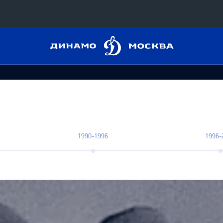
Динамо
Конференция «Восток»
Москва
Дивизион Харламова
Автомобилист
сляции
Ак Барс
Металлург Мг
 трансляции
Нефтехимик
1990-1996
1996-
магазин
Трактор
Дивизион Чернышева
Авангард
ние КХЛ
Адмирал