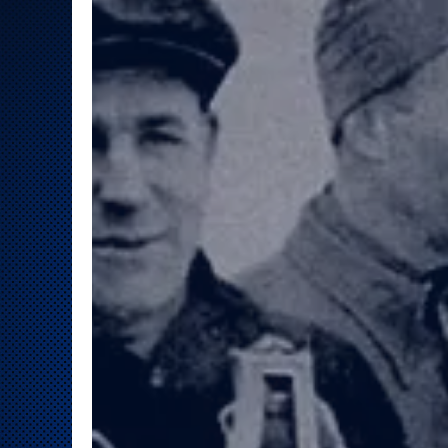
Локомотив
Северсталь
ЦСКА
Шанхайские Драконы