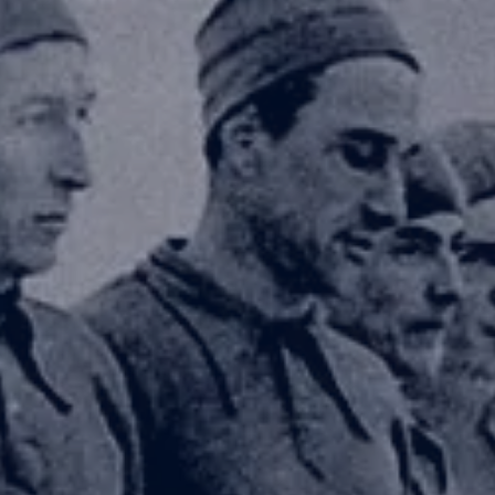
Амур
Барыс
Салават Юлаев
Сибирь