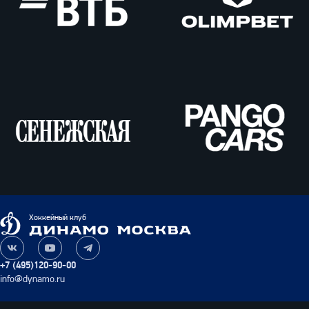
ВТБ
Олимпбет
Сенежская
Pango
Cars
Динамо
Хоккейный клуб
Москва
Наша
Наш
Наш
группа
канал
канал
+7 (495)120-90-00
ВКонтакте
на
в
info@dynamo.ru
YouTube
Telegram