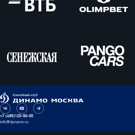
ВТБ
Олимпбет
Сенежская
Pango
Cars
Динамо
Хоккейный клуб
Москва
Наша
Наш
Наш
группа
канал
канал
+7 (495)120-90-00
ВКонтакте
на
в
info@dynamo.ru
YouTube
Telegram