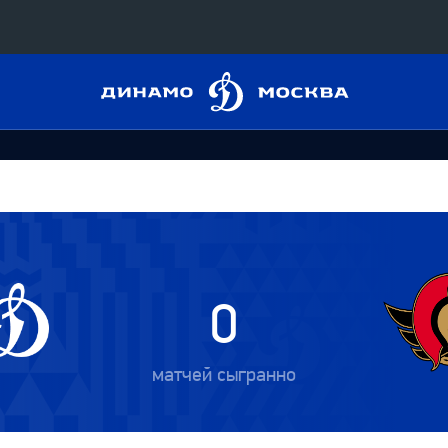
Динамо
Конференция «Восток»
Москва
Дивизион Харламова
Автомобилист
сляции
Ак Барс
Металлург Мг
 трансляции
Нефтехимик
0
магазин
Трактор
Дивизион Чернышева
матчей сыгранно
Авангард
ние КХЛ
Адмирал