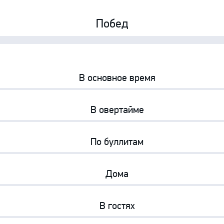
Амур
Побед
Барыс
Салават Юлаев
0%
0%
Сибирь
В основное время
0%
0%
В овертайме
0%
0%
По буллитам
0%
0%
Дома
0%
0%
В гостях
0%
0%