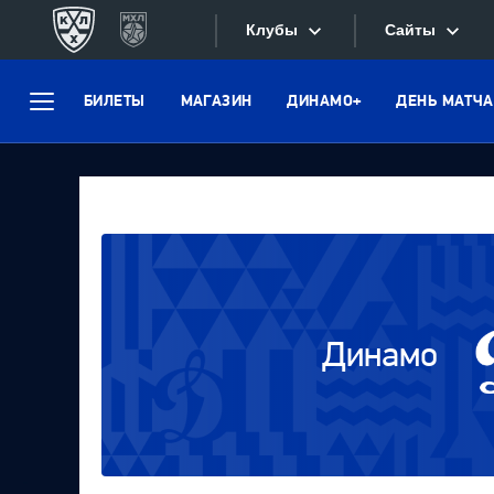
Клубы
Сайты
БИЛЕТЫ
МАГАЗИН
ДИНАМО+
ДЕНЬ МАТЧА
Конференция «Запад»
Меню
Сайты
Дивизион Боброва
Лада
Видеотран
СКА
Хайлайты
Спартак
Текстовые
Торпедо
Интернет-
ХК Сочи
Динамо
Фотобанк
Дивизион Тарасова
Динамо Мн
Приложе
Динамо М