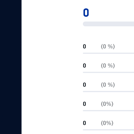
Локомотив
0
Северсталь
ЦСКА
Шанхайские Драконы
0
(0 %)
0
(0 %)
0
(0 %)
0
(0%)
0
(0%)