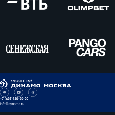
ВТБ
Олимпбет
Сенежская
Pango
Cars
Динамо
Хоккейный клуб
Москва
Наша
Наш
Наш
группа
канал
канал
+7 (495)120-90-00
ВКонтакте
на
в
info@dynamo.ru
YouTube
Telegram