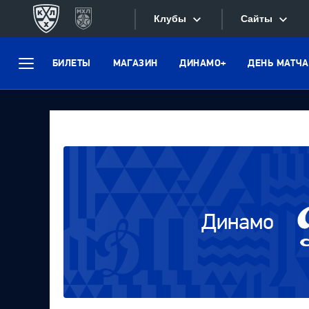
Клубы
Сайты
БИЛЕТЫ
МАГАЗИН
ДИНАМО+
ДЕНЬ МАТЧА
Конференция «Запад»
Меню
Сайты
Дивизион Боброва
Лада
Видеотран
СКА
Хайлайты
Спартак
Текстовые
Торпедо
Интернет-
ХК Сочи
Динамо
Фотобанк
Дивизион Тарасова
Динамо Мн
Приложе
Динамо М