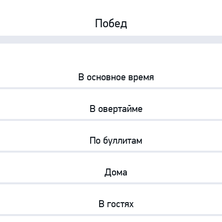
Амур
Побед
Барыс
Салават Юлаев
0%
0%
Сибирь
В основное время
0%
0%
В овертайме
0%
0%
По буллитам
0%
0%
Дома
0%
0%
В гостях
0%
0%