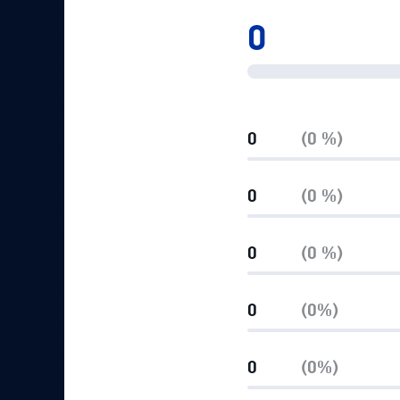
Локомотив
0
Северсталь
ЦСКА
Шанхайские Драконы
0
(0 %)
0
(0 %)
0
(0 %)
0
(0%)
0
(0%)