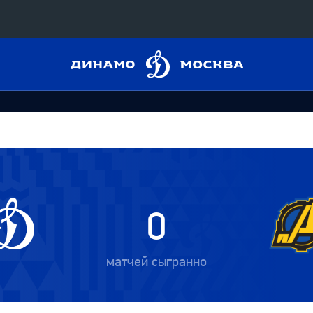
Динамо
Конференция «Восток»
Москва
Дивизион Харламова
Автомобилист
сляции
Ак Барс
Металлург Мг
 трансляции
Нефтехимик
0
магазин
Трактор
Дивизион Чернышева
матчей сыгранно
Авангард
ние КХЛ
Адмирал