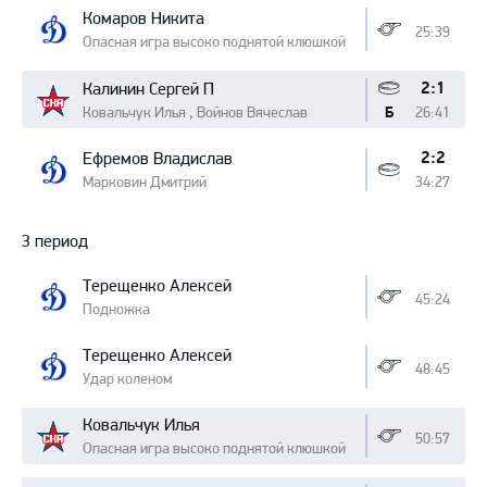
Комаров Никита
25:39
Опасная игра высоко поднятой клюшкой
2:1
Калинин Сергей П
Ковальчук Илья , Войнов Вячеслав
26:41
Б
2:2
Ефремов Владислав
Марковин Дмитрий
34:27
3 период
Терещенко Алексей
45:24
Подножка
Терещенко Алексей
48:45
Удар коленом
Ковальчук Илья
50:57
Опасная игра высоко поднятой клюшкой