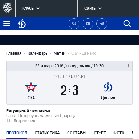
Клубы
Сайты
Динамо
Наша
Наш
Наш
Быст
Меню
Москва
группа
канал
канал
поиск
в
на
в
Вконтакте
YouTube
Telegram
Главная
Календарь
Матчи
СКА - Динамо
22 января 2018 / понедельник / 19-30
1:1 / 1:1 / 0:0 / 0:1
Итоги
2
матча
:
3
СКА
Динамо
Регулярный чемпионат
Санкт-Петербург, «Ледовый Дворец»
11335 Зрителей
ПРОТОКОЛ
СТАТИСТИКА
СОСТАВЫ
ОТЧЕТ
ФОТО
ВИ