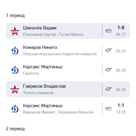
Протокол
1 период
1:0
Шипачёв Вадим
Плотников Сергей , Гусев Никита
04:17
Комаров Никита
04:33
Опасная игра высоко поднятой клюшкой
Карсумс Мартиньш
09:39
Грубость
Гавриков Владислав
09:39
Толчок клюшкой
1:1
Карсумс Мартиньш
Варнаков Михаил , Терещенко Алексей
12:20
2 период