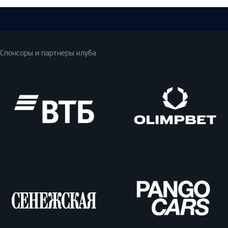
Спонсоры и партнеры клуба
ВТБ
Олимпбет