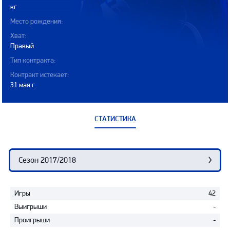
кг
Место рождения:
Хват:
Правый
Тип контракта:
Контракт истекает:
31 мая г.
СТАТИСТИКА
Статистика
Сезон 2017/2018
Игры
42
Выигрыши
-
Проигрыши
-