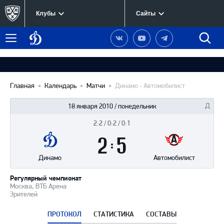
Клубы
Сайты
Динамо
Наша
Наш
Наш
Быст
Меню
Москва
группа
канал
канал
поиск
в
на
в
Вконтакте
YouTube
Telegram
Главная
Календарь
Матчи
Динамо - Автомобилист
18 января 2010 / понедельник
2:2 / 0:2 / 0:1
Итоги
2
матча
:
5
Динамо
Автомобилист
Регулярный чемпионат
Москва, ВТБ Арена
Зрителей
ПРОТОКОЛ
СТАТИСТИКА
СОСТАВЫ