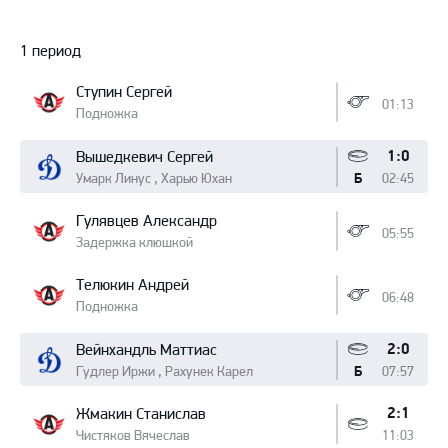
Протокол
1 период
Ступин Сергей
01:13
Подножка
1:0
Вышедкевич Сергей
Умарк Линус , Харью Юхан
02:45
Б
Гулявцев Александр
05:55
Задержка клюшкой
Телюкин Андрей
06:48
Подножка
2:0
Вейнхандль Маттиас
Гудлер Иржи , Рахунек Карел
07:57
Б
2:1
Жмакин Станислав
Чистяков Вячеслав
11:03