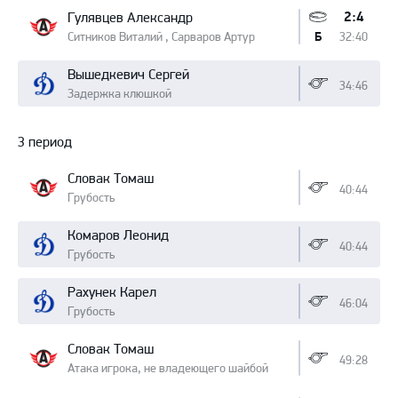
2:4
Гулявцев Александр
Ситников Виталий , Сарваров Артур
32:40
Б
Вышедкевич Сергей
34:46
Задержка клюшкой
3 период
Словак Томаш
40:44
Грубость
Комаров Леонид
40:44
Грубость
Рахунек Карел
46:04
Грубость
Словак Томаш
49:28
Атака игрока, не владеющего шайбой