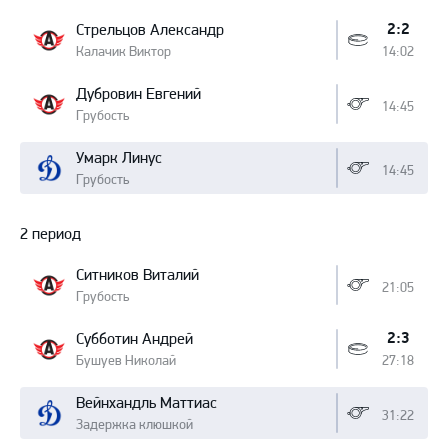
2:2
Стрельцов Александр
Калачик Виктор
14:02
Дубровин Евгений
14:45
Грубость
Умарк Линус
14:45
Грубость
2 период
Ситников Виталий
21:05
Грубость
2:3
Субботин Андрей
Бушуев Николай
27:18
Вейнхандль Маттиас
31:22
Задержка клюшкой