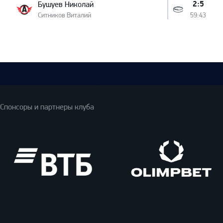
2:5
Бушуев Николай
Ситников Виталий
59:43
Спонсоры и партнеры клуба
ВТБ
Олимпбет