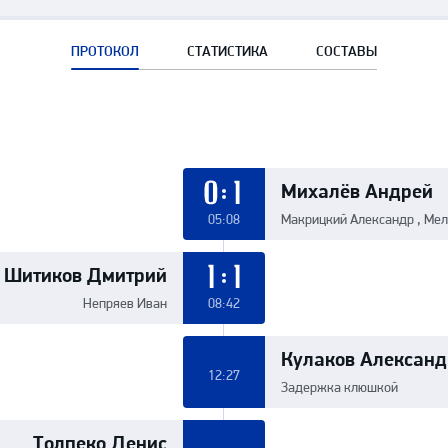
ПРОТОКОЛ
СТАТИСТИКА
СОСТАВЫ
Михалёв Андрей
0:1
05:08
Макрицкий Александр , Ме
Шитиков Дмитрий
1:1
Непряев Иван
08:42
Кулаков Александ
12:27
Задержка клюшкой
Толпеко Денис