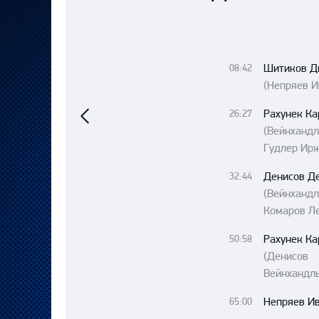
Локомотив
Северсталь
ЦСКА
Шитиков Д
08:42
Шанхайские Драконы
(Непряев И
Предыдущий
матч
Рахунек Ка
26:27
(Вейнханд
Гудлер Ир
Денисов Д
32:44
(Вейнханд
Комаров Л
Рахунек Ка
50:58
(Денисо
Вейнхандль
Непряев И
65:00