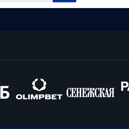
Олимпбет
Сенежская
Pango
Cars