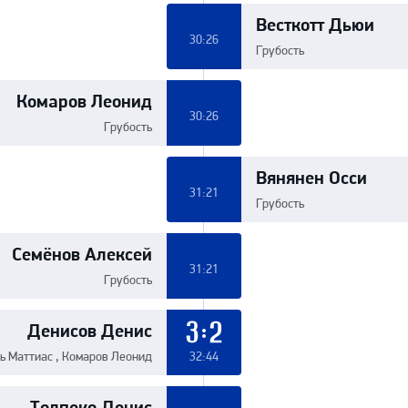
Весткотт Дьюи
30:26
Грубость
Комаров Леонид
30:26
Грубость
Вянянен Осси
31:21
Грубость
Семёнов Алексей
31:21
Грубость
Денисов Денис
3:2
ь Маттиас , Комаров Леонид
32:44
Толпеко Денис