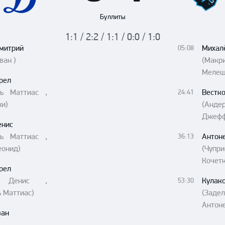
Амур
Буллиты
Барыс
1:1 / 2:2 / 1:1 / 0:0 / 1:0
Салават Юлаев
митрий
Михал
05:08
Сибирь
ван )
(Макр
Мелеш
рел
ль Маттиас ,
Вестк
24:41
жи)
(Андер
Джефф
енис
ль Маттиас ,
Антон
36:13
еонид)
(Чуп
Кочетк
рел
в Денис ,
Кулак
53:30
 Маттиас)
(Заде
Антоне
ван