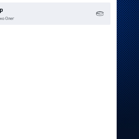
р
нко Олег