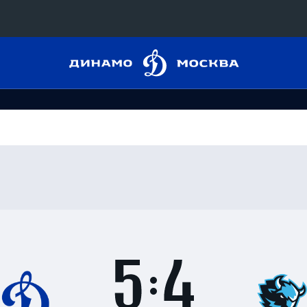
Динамо
Конференция «Восток»
Москва
Дивизион Харламова
Автомобилист
сляции
Ак Барс
Металлург Мг
 трансляции
Нефтехимик
магазин
Трактор
Дивизион Чернышева
Итоги
5
матча
Авангард
ние КХЛ
:
Адмирал
4