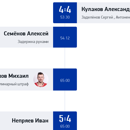
Кулаков Александ
4:4
53:30
Заделёнов Сергей , Антоне
Семёнов Алексей
54:12
Задержка руками
ков Михаил
65:00
линарный штраф
Непряев Иван
5:4
65:00