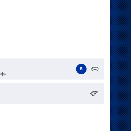
Б
жефф