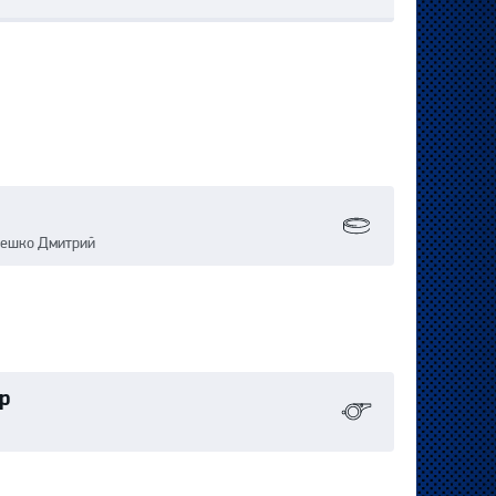
лешко Дмитрий
р