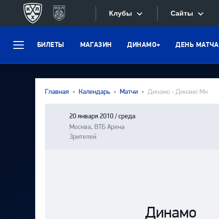
Клубы
Сайты
БИЛЕТЫ
МАГАЗИН
ДИНАМО+
ДЕНЬ МАТЧА
Конференция «Запад»
Меню
Сайты
Дивизион Боброва
Лада
Видеотран
Главная
Календарь
Матчи
Динамо - Динамо Мн
СКА
Хайлайты
Спартак
20 января 2010 / среда
Москва, ВТБ Арена
Текстовые
Торпедо
Зрителей
Интернет-
ХК Сочи
Фотобанк
Дивизион Тарасова
Динамо Мн
Приложе
Динамо М
Динамо