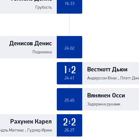
16:33
Грубость
Денисов Денис
24:02
Подножка
Весткотт Дьюи
1:2
24:41
Андерссон Юнас , Плэтт Д
Вянянен Осси
25:45
Задержка руками
Рахунек Карел
2:2
ндль Маттиас , Гудлер Иржи
26:27