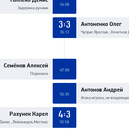
34:08
Задержка руками
Антоненко Олег
3:3
36:13
Чуприс Ярослав , Кочетков
Семёнов Алексей
47:09
Подножка
Антонов Андрей
50:35
Атака игрока, не владеюще
Рахунек Карел
4:3
Денис , Вейнхандль Маттиас
50:58