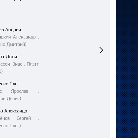
ёв Андрей
ицкий Александр ,
Следующий
ко Дмитрий)
матч
отт Дьюи
ссон Юнас , Плэтт
)
енко Олег
рис Ярослав ,
ов Денис)
ов Александр
лёнов Сергей ,
нко Олег)