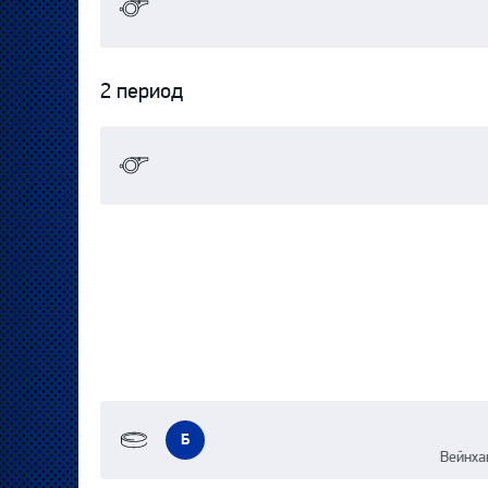
2 период
Б
Вейнха