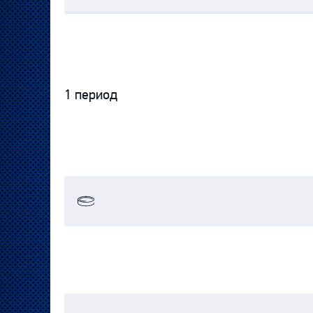
1 период
Протокол