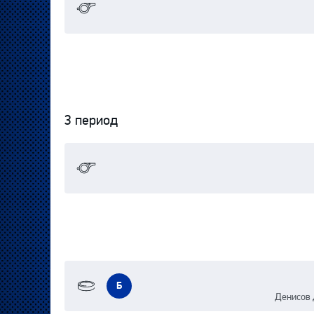
3 период
Б
Денисов 