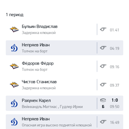
Протокол
1 период
Бульин Владислав
01:41
Задержка клюшкой
Непряев Иван
04:19
Толчок на борт
Фёдоров Фёдор
09:16
Толчок на борт
Чистов Станислав
09:37
Задержка клюшкой
1:0
Рахунек Карел
Вейнхандль Маттиас , Гудлер Иржи
09:50
Б
Непряев Иван
16:49
Опасная игра высоко поднятой клюшкой