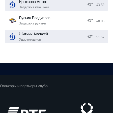
Крысанов Антон
43:52
Задержка клюшкой
Бульин Владислав
48:05
Задержка руками
Житник Алексей
51:57
Удар клюшкой
Спонсоры и партнеры клуба