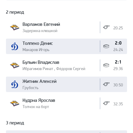
2 период
Варламов Евгений
20:25
Задержка клюшкой
2:0
Толпеко Денис
Макаров Игорь
24:24
2:1
Бульин Владислав
Ибрагимов Ринат , Фёдоров Сергей
29:36
Житник Алексей
30:50
Грубость
Кудрна Ярослав
32:35
Толчок на борт
3 период