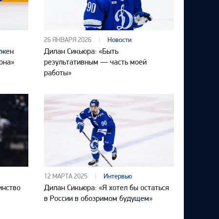
26 ЯНВАРЯ 2026
Новости
ужен
Дилан Сикьюра: «Быть
она»
результативным — часть моей
работы»
12 МАРТА 2025
Интервью
инство
Дилан Сикьюра: «Я хотел бы остаться
в России в обозримом будущем»