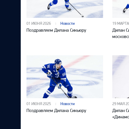
Локомотив
Северсталь
ЦСКА
01 ИЮНЯ 2026
Новости
19 МАРТА
Поздравляем Дилана Сикьюру
Дилан С
Шанхайские Драконы
московс
01 ИЮНЯ 2025
Новости
29 МАЯ 2
Поздравляем Дилана Сикьюру
Дилан С
«Динамо