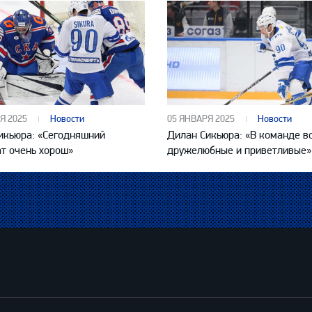
Я 2025
Новости
05 ЯНВАРЯ 2025
Новости
икьюра: «Сегодняшний
Дилан Сикьюра: «В команде в
ат очень хорош»
дружелюбные и приветливые»