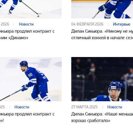
Амур
Барыс
Салават Юлаев
 2026
Новости
04 ФЕВРАЛЯ 2026
Интервью
икьюра продлил контракт с
Дилан Сикьюра: «Никому не н
Сибирь
ким «Динамо»
отличный хоккей в начале сез
025
Новости
27 МАРТА 2025
Новости
икьюра продлил контракт с
Дилан Сикьюра: «Наше меньш
»!
хорошо сработало»