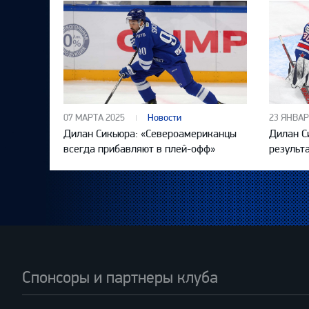
07 МАРТА 2025
Новости
23 ЯНВАР
Дилан Сикьюра: «Североамериканцы
Дилан С
всегда прибавляют в плей-офф»
результ
Спонсоры и партнеры клуба