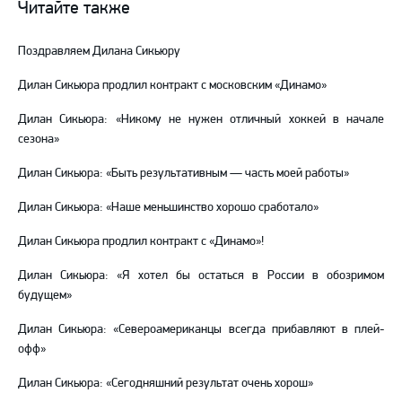
Читайте также
Telegram
YouTube
Поздравляем Дилана Сикьюру
Дилан Сикьюра продлил контракт с московским «Динамо»
Дилан Сикьюра: «Никому не нужен отличный хоккей в начале
сезона»
Дилан Сикьюра: «Быть результативным — часть моей работы»
Дилан Сикьюра: «Наше меньшинство хорошо сработало»
Дилан Сикьюра продлил контракт с «Динамо»!
Дилан Сикьюра: «Я хотел бы остаться в России в обозримом
будущем»
Дилан Сикьюра: «Североамериканцы всегда прибавляют в плей-
офф»
Дилан Сикьюра: «Сегодняшний результат очень хорош»