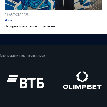
01 АВГУСТА 2026
Новости
Поздравляем Сергея Грибкова
Спонсоры и партнеры клуба
ВТБ
Олимпбет