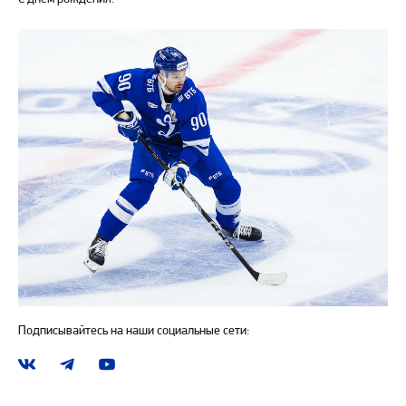
Подписывайтесь на наши социальные сети:
Наша
Наш
Наш
группа
канал
канал
ВКонтакте
в
на