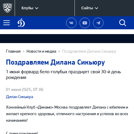
Клубы
Сайты
Динамо
Наша
Наш
Наш
Быст
Меню
Москва
группа
канал
канал
поиск
в
на
в
Вконтакте
YouTube
Telegram
Главная
Новости и медиа
Поздравляем Дилана Сикьюру
Поздравляем Дилана Сикьюру
1 июня форвард бело-голубых празднует свой 30-й день
рождения
01 июня 2025, 07:06
Дилан Сикьюра
Хоккейный Клуб «Динамо» Москва поздравляет Дилана с юбилеем и
желает крепкого здоровья, отличного настроения и успехов во всех
начинаниях!
С днем рождения!