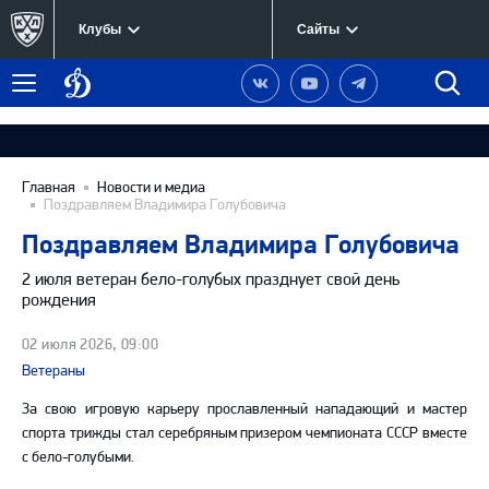
Клубы
Сайты
Динамо
Наша
Наш
Наш
Быст
Меню
Москва
группа
канал
канал
поиск
в
на
в
Вконтакте
YouTube
Telegram
Главная
Новости и медиа
Поздравляем Владимира Голубовича
Поздравляем Владимира Голубовича
2 июля ветеран бело-голубых празднует свой день
рождения
02 июля 2026, 09:00
Ветераны
За свою игровую карьеру прославленный нападающий и мастер
спорта трижды стал серебряным призером чемпионата СССР вместе
с бело-голубыми.