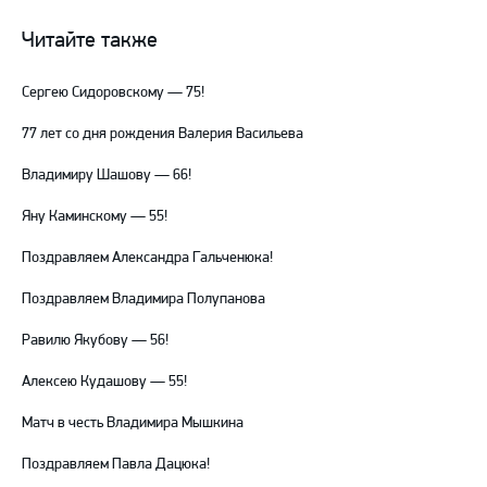
группа
канал
канал
ВКонтакте
в
на
Читайте также
Telegram
YouTube
Сергею Сидоровскому — 75!
77 лет со дня рождения Валерия Васильева
Владимиру Шашову — 66!
Яну Каминскому — 55!
Поздравляем Александра Гальченюка!
Поздравляем Владимира Полупанова
Равилю Якубову — 56!
Алексею Кудашову — 55!
Матч в честь Владимира Мышкина
Поздравляем Павла Дацюка!