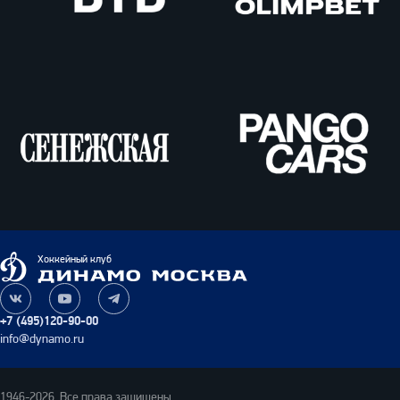
ВТБ
Олимпбет
Сенежская
Pango
Cars
Динамо
Хоккейный клуб
Москва
Наша
Наш
Наш
группа
канал
канал
+7 (495)120-90-00
ВКонтакте
на
в
info@dynamo.ru
YouTube
Telegram
1946-2026. Все права защищены