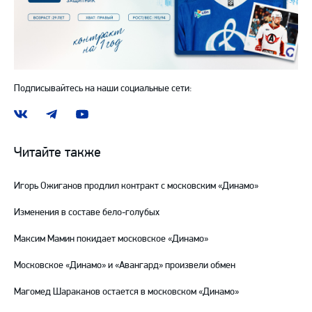
Подписывайтесь на наши социальные сети:
Наша
Наш
Наш
группа
канал
канал
ВКонтакте
в
на
Читайте также
Telegram
YouTube
Игорь Ожиганов продлил контракт с московским «Динамо»
Изменения в составе бело-голубых
Максим Мамин покидает московское «Динамо»
Московское «Динамо» и «Авангард» произвели обмен
Магомед Шараканов остается в московском «Динамо»