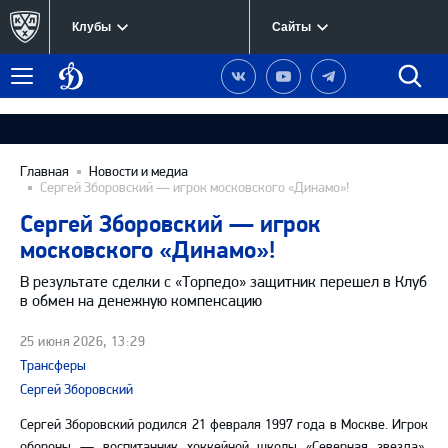
Клубы
Сайты
Динамо
Наша
Наш
Наш
Быст
Меню
Москва
группа
канал
канал
поиск
в
на
в
Вконтакте
YouTube
Telegram
Главная
Новости и медиа
Сергей Зборовский — игрок московского «Динамо»!
Сергей Зборовский — игрок
московского «Динамо»!
В результате сделки с «Торпедо» защитник перешел в Клуб
в обмен на денежную компенсацию
25 июня 2026, 13:29
Трансферы
Сергей Зборовский
Сергей Зборовский родился 21 февраля 1997 года в Москве. Игрок
обороны — воспитанник хоккейной школы «Северная звезда»,