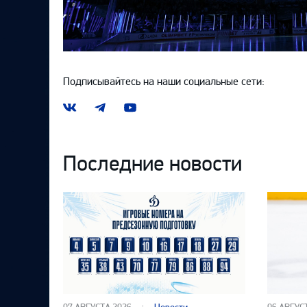
Подписывайтесь на наши социальные сети:
Наша
Наш
Наш
группа
канал
канал
ВКонтакте
в
на
Telegram
YouTube
Последние новости