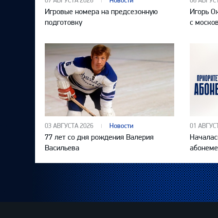
07 АВГУСТА 2026
Новости
06 АВГУС
Игровые номера на предсезонную
Игорь О
подготовку
с моско
03 АВГУСТА 2026
Новости
01 АВГУС
77 лет со дня рождения Валерия
Началас
Васильева
абонеме