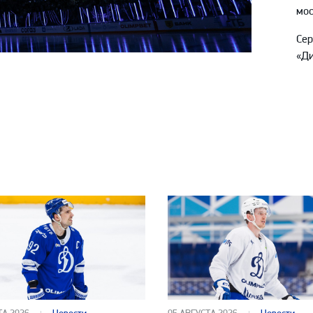
мос
Се
«Ди