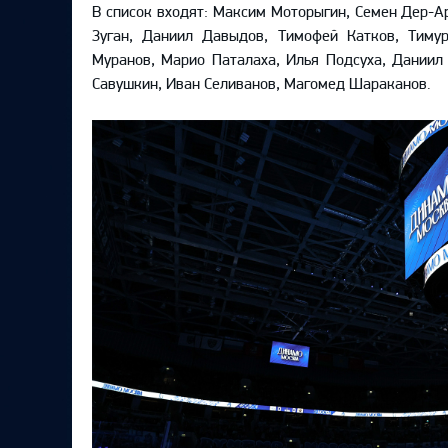
Локомотив
В список входят: Максим Моторыгин, Семен Дер-А
Зуган, Даниил Давыдов, Тимофей Катков, Тиму
Северсталь
Муранов, Марио Паталаха, Илья Подсуха, Даниил 
ЦСКА
Савушкин, Иван Селиванов, Магомед Шараканов.
Шанхайские Драконы