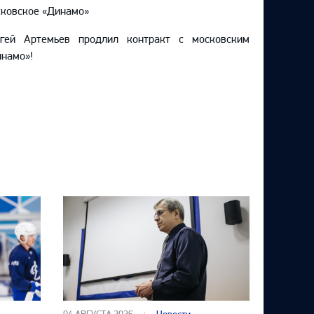
ковское «Динамо»
ргей Артемьев продлил контракт с московским
намо»!