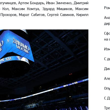
Амур
ргучинцев, Артем Бондарь, Иван Зинченко, Дмитрий
Ром
р Кол, Максим Комтуа, Эдуард Мишиков, Максим
Барыс
Прохоров, Марат Сабитов, Сергей Савинов, Кирилл
Ана
Салават Юлаев
дир
Сибирь
Сфо
на 
Изм
С д
Дин
Але
Опу
С Д
Тр