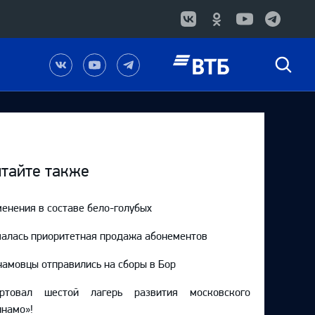
Наша
Наш
Наш
Быстрый
группа
канал
канал
поиск
в
на
в
Вконтакте
YouTube
Telegram
тайте также
енения в составе бело-голубых
алась приоритетная продажа абонементов
амовцы отправились на сборы в Бор
артовал шестой лагерь развития московского
намо»!