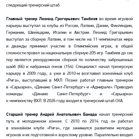
следующий тренерский штаб:
Главный тренер Леонид Григорьевич Тамбиев
во время игровой
карьеры выступал за клубы из России, Латвии, Дании, Финляндии,
Германии, Швейцарии, Италии и Австрии. Леонид Григорьевич
выступал за сборную Латвии, в том числе на 11 чемпионатах мира
и дважды принимал участие в Олимпийских играх, в общей
сложности провел за национальную сборную 205 игр. Тамбиев до сих
пор является рекордсменом сборной по количеству заброшенных
шайб (66) и набранных очков (154). Специалист начал тренерскую
карьеру в 2009 году, а уже в 2010-м возглавил хоккейный клуб
«Рига», выступавший в МХЛ. Позже работал главным тренером
в «Сарыарке», «Динамо Санкт-Петербург» и «Адмирале». Приводил
команды «Динамо Санкт-Петербург» и «Сарыарка»
к чемпионству ВХЛ. В 2026 году входил в тренерский штаб СКА.
Старший тренер Андрей Анатольевич Банада
начал тренерский
путь в молодежном хоккее. С 2010 по 2014 год он работал
в хоккейном клубе «
Рига»
, где занимался развитием молодых
игроков и их подготовкой к взрослому уровню. Параллельно входил