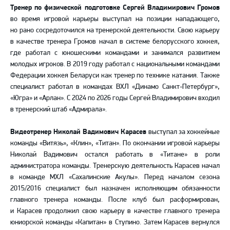
Тренер по физической подготовке Сергей Владимирович Громов
во время игровой карьеры выступал на позиции нападающего,
но рано сосредоточился на тренерской деятельности. Свою карьеру
в качестве тренера Громов начал в системе белорусского хоккея,
где работал с юношескими командами и занимался развитием
молодых игроков. В 2019 году работал с национальными командами
Федерации хоккея Беларуси как тренер по технике катания. Также
специалист работал в командах ВХЛ «Динамо Санкт-Петербург»,
«Югра» и «Арлан». С 2024 по 2026 годы Сергей Владимирович входил
в тренерский штаб «Адмирала».
Видеотренер Николай Вадимович Карасев
выступал за хоккейные
команды «Витязь», «Клин», «Титан». По окончании игровой карьеры
Николай Вадимович остался работать в «Титане» в роли
администратора команды. Тренерскую деятельность Карасев начал
в команде МХЛ «Сахалинские Акулы». Перед началом сезона
2015/2016 специалист был назначен исполняющим обязанности
главного тренера команды. После клуб был расформирован,
и Карасев продолжил свою карьеру в качестве главного тренера
юниорской команды «Капитан» в Ступино. Затем Карасев вернулся