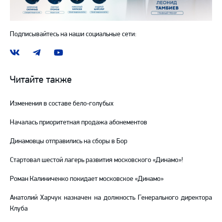
Подписывайтесь на наши социальные сети:
Наша
Наш
Наш
группа
канал
канал
ВКонтакте
в
на
Читайте также
Telegram
YouTube
Изменения в составе бело-голубых
Началась приоритетная продажа абонементов
Динамовцы отправились на сборы в Бор
Стартовал шестой лагерь развития московского «Динамо»!
Роман Калиниченко покидает московское «Динамо»
Анатолий Харчук назначен на должность Генерального директора
Клуба