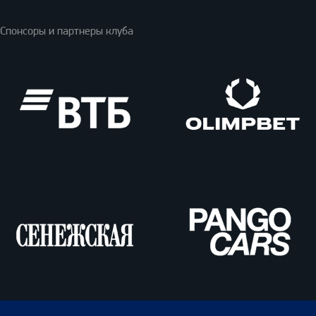
Спонсоры и партнеры клуба
ВТБ
Олимпбет
Сенежская
Pango
Cars