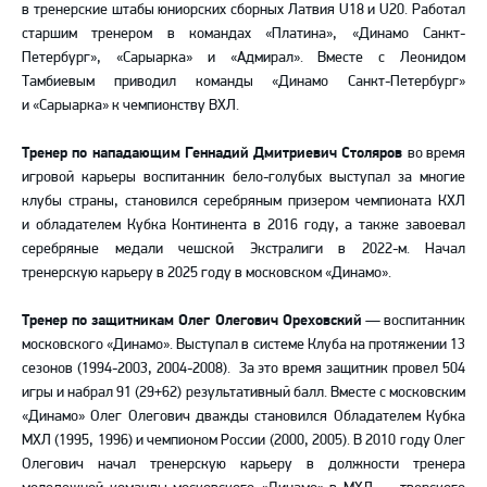
в тренерские штабы юниорских сборных
Латвия
U18 и U20. Работал
старшим тренером в командах «
Платина»,
«Динамо Санкт-
Петербург», «
Сарыарка» и «Адмирал». Вместе с Леонидом
Тамбиевым приводил команды «Динамо Санкт-Петербург»
и «Сарыарка» к чемпионству ВХЛ.
Тренер по нападающим Геннадий Дмитриевич Столяров
во время
игровой карьеры воспитанник бело-голубых выступал за многие
клубы страны, становился серебряным призером чемпионата КХЛ
и обладателем Кубка Континента в 2016 году, а также завоевал
серебряные медали чешской Экстралиги в 2022-м. Начал
тренерскую карьеру в 2025 году в московском «Динамо».
Тренер по защитникам Олег Олегович Ореховский
— воспитанник
московского «Динамо». Выступал в системе Клуба на протяжении 13
сезонов (1994-2003, 2004-2008). За это время защитник провел 504
игры и набрал 91 (29+62) результативный балл. Вместе с московским
«Динамо» Олег Олегович дважды становился Обладателем Кубка
МХЛ (1995, 1996) и чемпионом России (2000, 2005). В 2010 году Олег
Олегович начал тренерскую карьеру в должности тренера