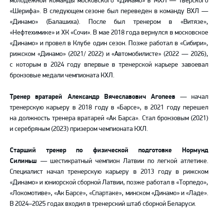
молодежной команды московского «Динамо» в МХЛ — тверского
«Шерифа». В следующем сезоне был переведен в команду ВХЛ —
«Динамо» (Балашиха). После был тренером в «Витязе»,
«Нефтехимике» и ХК «Сочи». В мае 2018 года вернулся в московское
«Динамо» и провел в Клубе один сезон. Позже работал в «Сибири»,
рижском «Динамо» (2021/ 2022) и «Автомобилисте» (2022 — 2026),
с которым в 2024 году впервые в тренерской карьере завоевал
бронзовые медали чемпионата КХЛ.
Тренер вратарей Александр Вячеславович Агопеев
— начал
тренерскую карьеру в 2018 году в «Барсе», в 2021 году перешел
на должность тренера вратарей «Ак Барса». Стал бронзовым (2021)
и серебряным (2023) призером чемпионата КХЛ.
Старший тренер по физической подготовке Нормунд
Силиньш
— шестикратный чемпион Латвии по легкой атлетике.
Специалист начал тренерскую карьеру в 2013 году в рижском
«Динамо» и юниорской сборной Латвии, позже работал в «Торпедо»,
«Локомотиве», «Ак Барсе», «Спартаке», минском «Динамо» и «Ладе».
В 2024–2025 годах входил в тренерский штаб сборной Беларуси.