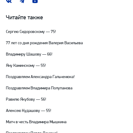
Наша
Наш
Наш
группа
канал
канал
ВКонтакте
в
на
Читайте также
Telegram
YouTube
Сергею Сидоровскому — 75!
77 лет со дня рождения Валерия Васильева
Владимиру Шашову — 66!
Яну Каминскому — 55!
Поздравляем Александра Гальченюка!
Поздравляем Владимира Полупанова
Равилю Якубову — 56!
Алексею Кудашову — 55!
Матч в честь Владимира Мышкина