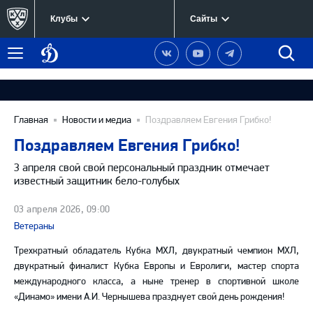
Клубы
Сайты
Динамо
Наша
Наш
Наш
Быст
Меню
Москва
группа
канал
канал
поиск
в
на
в
Вконтакте
YouTube
Telegram
Главная
Новости и медиа
Поздравляем Евгения Грибко!
Поздравляем Евгения Грибко!
3 апреля свой свой персональный праздник отмечает
известный защитник бело-голубых
03 апреля 2026, 09:00
Ветераны
Трехкратный обладатель Кубка МХЛ, двукратный чемпион МХЛ,
двукратный финалист Кубка Европы и Евролиги,
мастер спорта
международного класса, а ныне тренер в спортивной школе
«Динамо» имени А.И. Чернышева празднует свой день рождения!