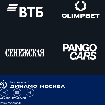
ВТБ
Олимпбет
Сенежская
Pango
Cars
Динамо
Хоккейный клуб
Москва
Наша
Наш
Наш
группа
канал
канал
+7 (495)120-90-00
ВКонтакте
на
в
info@dynamo.ru