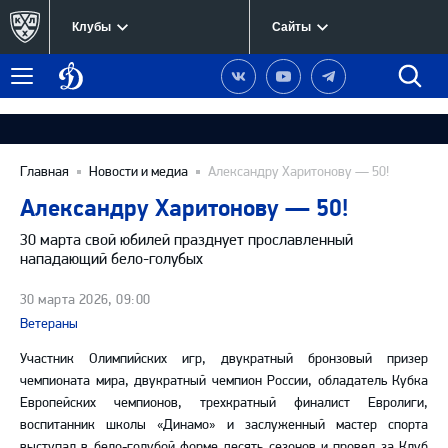
Клубы
Сайты
Динамо
Наша
Наш
Наш
Быст
Меню
Москва
группа
канал
канал
поиск
в
на
в
Вконтакте
YouTube
Telegram
Главная
Новости и медиа
Александру Харитонову — 50!
Александру Харитонову — 50!
30 марта свой юбилей празднует прославленный
нападающий бело-голубых
30 марта 2026, 09:00
Ветераны
Участник Олимпийских игр, двукратный бронзовый призер
чемпионата мира, двукратный чемпион России, обладатель Кубка
Европейских чемпионов, трехкратный финалист Евролиги,
воспитанник школы «Динамо» и заслуженный мастер спорта
выступал в бело-голубой форме десять сезонов и провел за Клуб