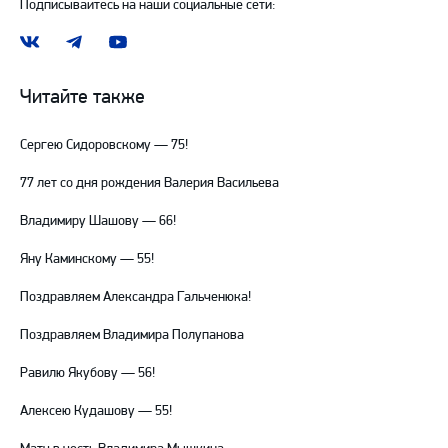
Подписывайтесь на наши социальные сети:
Наша
Наш
Наш
группа
канал
канал
ВКонтакте
в
на
Читайте также
Telegram
YouTube
Сергею Сидоровскому — 75!
77 лет со дня рождения Валерия Васильева
Владимиру Шашову — 66!
Яну Каминскому — 55!
Поздравляем Александра Гальченюка!
Поздравляем Владимира Полупанова
Равилю Якубову — 56!
Алексею Кудашову — 55!