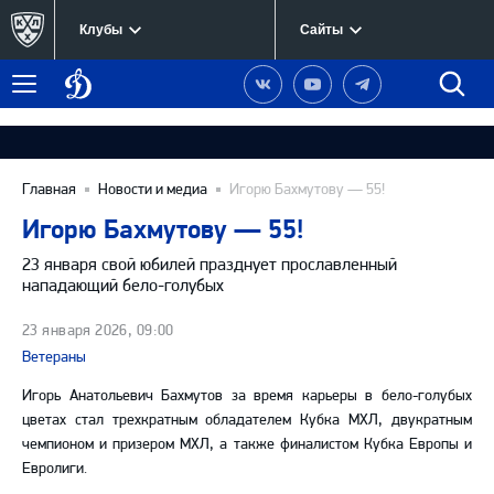
Клубы
Сайты
Динамо
Наша
Наш
Наш
Быст
Меню
Москва
группа
канал
канал
поиск
в
на
в
Вконтакте
YouTube
Telegram
Главная
Новости и медиа
Игорю Бахмутову — 55!
Игорю Бахмутову — 55!
23 января свой юбилей празднует прославленный
нападающий бело-голубых
23 января 2026, 09:00
Ветераны
Игорь Анатольевич Бахмутов за время карьеры в бело-голубых
цветах стал трехкратным обладателем Кубка МХЛ, двукратным
чемпионом и призером МХЛ, а также финалистом Кубка Европы и
Евролиги.