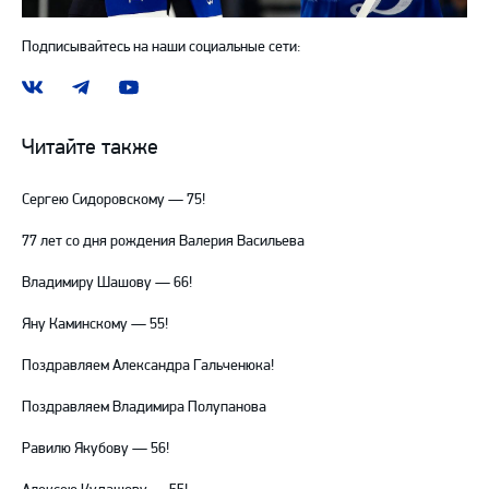
Подписывайтесь на наши социальные сети:
Наша
Наш
Наш
группа
канал
канал
ВКонтакте
в
на
Читайте также
Telegram
YouTube
Сергею Сидоровскому — 75!
77 лет со дня рождения Валерия Васильева
Владимиру Шашову — 66!
Яну Каминскому — 55!
Поздравляем Александра Гальченюка!
Поздравляем Владимира Полупанова
Равилю Якубову — 56!