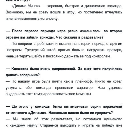
— «Динамо-Минск» — хорошая, быстрая и динамичная команда.
Возможно, мы не сразу вошли в игру, но постепенно втянулись
и начали выполнять установку.
— После первого периода игра резко изменилась: во втором
отрезке вы забили трижды. Что сказали в раздевалке?
— Поговорили с ребятами и вышли на второй период с другим
настроем. Тренерский штаб просил больше нагружать вратаря,
меньше терять шайбу и постоянно держать ее под контролем.
— Концовка была очень напряженной. За счет чего получилось
дожать соперника?
— По накалу игра была почти как в плей-офф. Никто не хотел
уступать, обе команды проявляли характер. Нам удалось
выдержать этот темп и реализовать свои моменты.
— До этого у команды была пятиматчевая серия поражений
от минского «Динамо». Насколько важно было ее прервать?
— Мы знали об этих результатах, но готовимся одинаково
к каждому матчу. Стараемся выходить и играть на победу вне