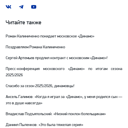
Наша
Наш
Наш
группа
канал
канал
ВКонтакте
в
на
Читайте также
Telegram
YouTube
Роман Калиниченко покидает московское «Динамо»
Поздравляем Романа Калиниченко
Сергей Артемьев продлил контракт с московским «Динамо»!
Пресс-конференция московского «Динамо» по итогам сезона
2025/2026
Спасибо за сезон 2025/2026, динамовцы!
Ансель Галимов: «Когда я играл за «Динамо», у меня родился сын —
это в душе навсегда»
Владислав Подъяпольский: «Низкий поклон болельщикам»
Даниил Пыленков: «Это была тяжелая серия»