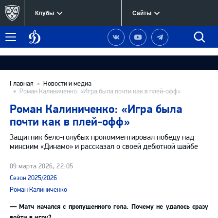
Клубы
Сайты
Динамо
Наша
Наш
Наш
Быст
Меню
Москва
группа
канал
канал
поиск
в
на
в
Вконтакте
YouTube
Telegram
Главная
Новости и медиа
Роман Калиниченко: «Игра была почти как в плей-офф»
Роман Калиниченко: «Игра была
почти как в плей-офф»
Защитник бело-голубых прокомментировал победу над
минским «Динамо» и рассказал о своей дебютной шайбе
09 марта 2026, 22:05
Сезон 2025/2026
Роман Калиниченко
— Матч начался с пропущенного гола. Почему не удалось сразу
войти в игру?