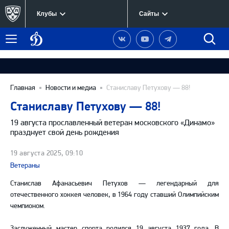
Клубы
Сайты
Динамо
Наша
Наш
Наш
Быст
Меню
Москва
группа
канал
канал
поиск
в
на
в
Вконтакте
YouTube
Telegram
Главная
Новости и медиа
Станиславу Петухову — 88!
Станиславу Петухову — 88!
19 августа прославленный ветеран московского «Динамо»
празднует свой день рождения
19 августа 2025, 09:10
Ветераны
Станислав Афанасьевич Петухов — легендарный для
отечественного хоккея человек, в 1964 году ставший Олимпийским
чемпионом.
Заслуженный мастер спорта родился 19 августа 1937 года. В