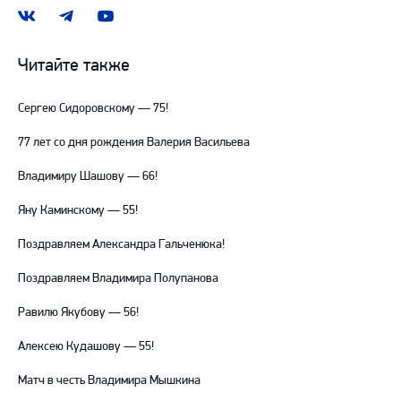
Наша
Наш
Наш
группа
канал
канал
ВКонтакте
в
на
Читайте также
Telegram
YouTube
Сергею Сидоровскому — 75!
77 лет со дня рождения Валерия Васильева
Владимиру Шашову — 66!
Яну Каминскому — 55!
Поздравляем Александра Гальченюка!
Поздравляем Владимира Полупанова
Равилю Якубову — 56!
Алексею Кудашову — 55!
Матч в честь Владимира Мышкина