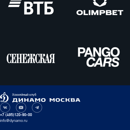
ВТБ
Олимпбет
Сенежская
Pango
Cars
Динамо
Хоккейный клуб
Москва
Наша
Наш
Наш
группа
канал
канал
+7 (495)120-90-00
ВКонтакте
на
в
info@dynamo.ru
YouTube
Telegram