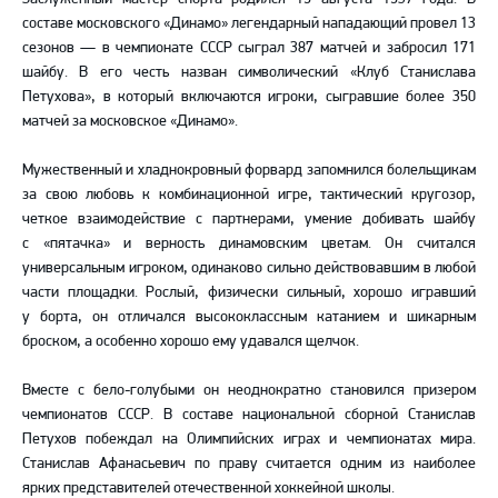
составе московского «Динамо» легендарный нападающий провел 13
сезонов — в чемпионате СССР сыграл 387 матчей и забросил 171
шайбу. В его честь назван символический «Клуб Станислава
Петухова», в который включаются игроки, сыгравшие более 350
матчей за московское «Динамо».
Мужественный и хладнокровный форвард запомнился болельщикам
за свою любовь к комбинационной игре, тактический кругозор,
четкое взаимодействие с партнерами, умение добивать шайбу
с «пятачка» и верность динамовским цветам. Он считался
универсальным игроком, одинаково сильно действовавшим в любой
части площадки. Рослый, физически сильный, хорошо игравший
у борта, он отличался высококлассным катанием и шикарным
броском, а особенно хорошо ему удавался щелчок.
Вместе с бело-голубыми он неоднократно становился призером
чемпионатов СССР. В составе национальной сборной Станислав
Петухов побеждал на Олимпийских играх и чемпионатах мира.
Станислав Афанасьевич по праву считается одним из наиболее
ярких представителей отечественной хоккейной школы.