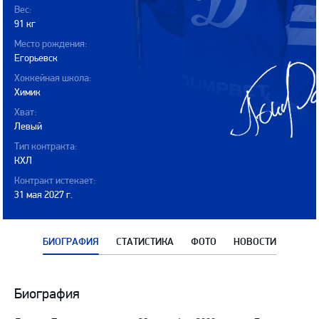
Вес:
91 кг
Место рождения:
Егорьевск
Хоккейная школа:
Химик
Хват:
Левый
Тип контракта:
КХЛ
Контракт истекает:
31 мая 2027 г.
БИОГРАФИЯ
СТАТИСТИКА
ФОТО
НОВОСТИ
Биография
Биография