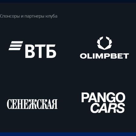
Спонсоры и партнеры клуба
ВТБ
Олимпбет
Сенежская
Pango
Cars