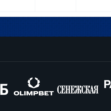
Олимпбет
Сенежская
Pango
Cars