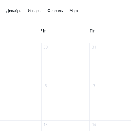
Амур
Декабрь
Январь
Февраль
Март
Барыс
Салават Юлаев
Чт
Пт
Сибирь
30
31
6
7
13
14