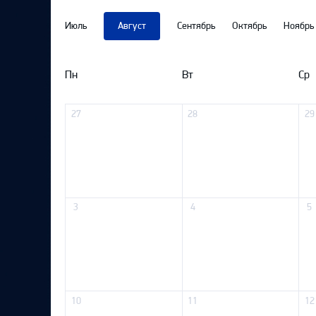
Локомотив
Июль
Август
Сентябрь
Октябрь
Ноябрь
Северсталь
ЦСКА
Пн
Вт
Ср
Шанхайские Драконы
27
28
29
3
4
5
10
11
12