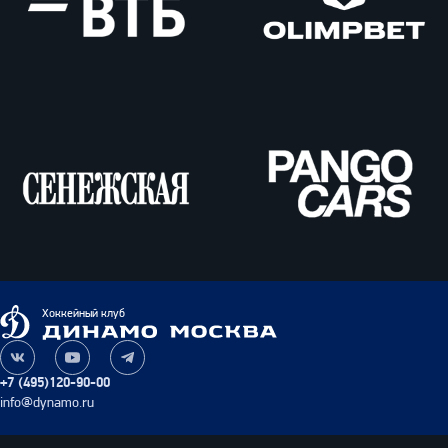
ВТБ
Олимпбет
Сенежская
Pango
Cars
Динамо
Хоккейный клуб
Москва
Наша
Наш
Наш
группа
канал
канал
+7 (495)120-90-00
ВКонтакте
на
в
info@dynamo.ru
YouTube
Telegram