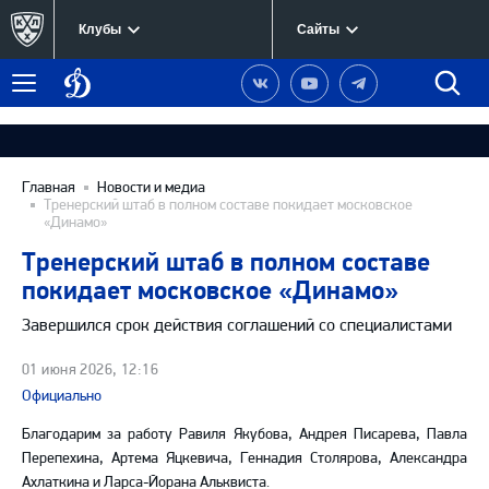
Клубы
Сайты
Динамо
Наша
Наш
Наш
Быст
Меню
Москва
группа
канал
канал
поиск
в
на
в
Вконтакте
YouTube
Telegram
Главная
Новости и медиа
Тренерский штаб в полном составе покидает московское
«Динамо»
Тренерский штаб в полном составе
покидает московское «Динамо»
Завершился срок действия соглашений со специалистами
01 июня 2026, 12:16
Официально
Благодарим за работу Равиля Якубова, Андрея Писарева, Павла
Перепехина, Артема Яцкевича, Геннадия Столярова, Александра
Ахлаткина и Ларса-Йорана Альквиста.