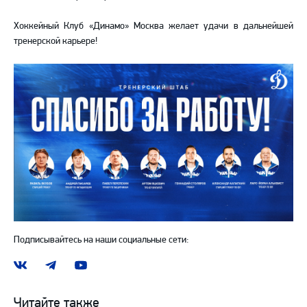
Хоккейный Клуб «Динамо» Москва желает удачи в дальнейшей
тренерской карьере!
Подписывайтесь на наши социальные сети:
Наша
Наш
Наш
группа
канал
канал
ВКонтакте
в
на
Читайте также