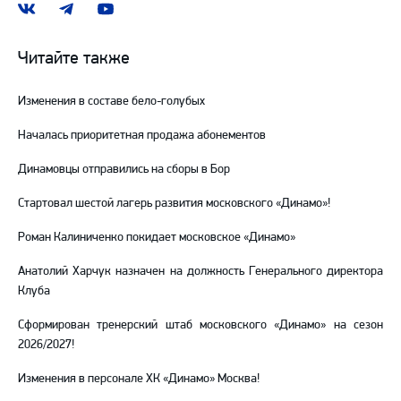
Наша
Наш
Наш
группа
канал
канал
ВКонтакте
в
на
Читайте также
Telegram
YouTube
Изменения в составе бело-голубых
Началась приоритетная продажа абонементов
Динамовцы отправились на сборы в Бор
Стартовал шестой лагерь развития московского «Динамо»!
Роман Калиниченко покидает московское «Динамо»
Анатолий Харчук назначен на должность Генерального директора
Клуба
Сформирован тренерский штаб московского «Динамо» на сезон
2026/2027!
Изменения в персонале ХК «Динамо» Москва!