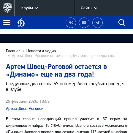
Клубы
Сайты
Динамо
Наша
Наш
Наш
Быст
Меню
Москва
группа
канал
канал
поиск
в
на
в
Вконтакте
YouTube
Telegram
Главная
Новости и медиа
Артем Швец-Роговой остается в «Динамо» еще на два года!
Артем Швец-Роговой остается в
«Динамо» еще на два года!
Следующие два сезона 57-й номер бело-голубых проведет
в Клубе
25 февраля 2026, 10:59
Артем Швец-Роговой
В этом сезоне нападающий принял участие в 57 играх за
динамовцев и набрал 16 (10+6) очков. Всего в составе московского
«Динамо» форвард провел два сезона, сыграв 113 матчей и набрав