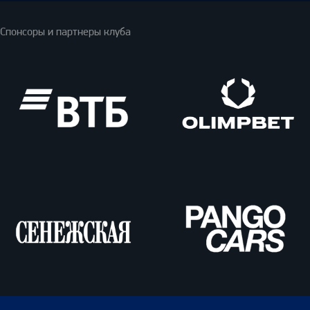
Спонсоры и партнеры клуба
ВТБ
Олимпбет
Сенежская
Pango
Cars