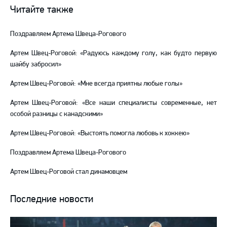
ВКонтакте
в
на
Читайте также
Telegram
YouTube
Поздравляем Артема Швеца-Рогового
Артем Швец-Роговой: «Радуюсь каждому голу, как будто первую
шайбу забросил»
Артем Швец-Роговой: «Мне всегда приятны любые голы»
Артем Швец-Роговой: «Все наши специалисты современные, нет
особой разницы с канадскими»
Артем Швец-Роговой: «Выстоять помогла любовь к хоккею»
Поздравляем Артема Швеца-Рогового
Артем Швец-Роговой стал динамовцем
Последние новости