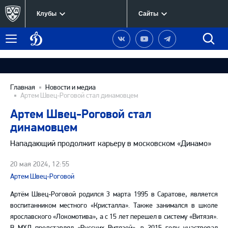
Клубы
Сайты
Динамо
Наша
Наш
Наш
Быст
Меню
Москва
группа
канал
канал
поиск
в
на
в
Вконтакте
YouTube
Telegram
Главная
Новости и медиа
Артем Швец-Роговой стал динамовцем
Артем Швец-Роговой стал
динамовцем
Нападающий продолжит карьеру в московском «Динамо»
20 мая 2024, 12:55
Артем Швец-Роговой
Артём Швец-Роговой родился 3 марта 1995 в Саратове, является
воспитанником местного «Кристалла». Также занимался в школе
ярославского «Локомотива», а с 15 лет перешел в систему «Витязя».
В МХЛ представлял «Русских Витязей», в 2015 году участвовал