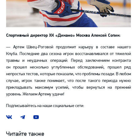
Спортивный директор ХК «Динамо» Москва Алексей Сопин:
— Артем Швец-Роговой продолжит карьеру в составе нашего
Клуба. Последние два сезона игрок восстанавливался от тяжелой
травмы и неудачных операций. Перед заключением контракта
он прошел несколько углубленных обследований, прошел ряд
непростых тестов, которые показали, что проблемы позади. В любом
случае, игрок также понимает, что после такого периода нужно
прикладывать максимум усилий, чтобы вернуться на прежний
уровень. Желаем Артему удачи!
Подписывайтесь на наши социальные сети:
Наша
Наш
Наш
группа
канал
канал
ВКонтакте
в
на
Читайте также