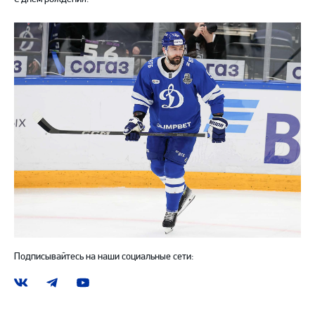
Подписывайтесь на наши социальные сети:
Наша
Наш
Наш
группа
канал
канал
ВКонтакте
в
на