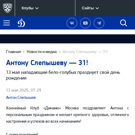
Клубы
Сайты
Динамо
Наша
Наш
Наш
Быст
Меню
Москва
группа
канал
канал
поиск
в
на
в
Вконтакте
YouTube
Telegram
Главная
Новости и медиа
Антону Слепышеву — 31!
Антону Слепышеву — 31!
13 мая нападающий бело-голубых празднует свой день
рождения
13 мая 2025, 07:29
Антон Слепышев
Хоккейный Клуб «Динамо» Москва поздравляет Антона с
персональным праздником и желает крепкого здоровья, отличного
настроения и успехов во всех начинаниях!
С днем рождения!