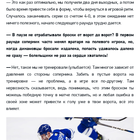
—
Это как раз оптимально, мы получили два дня выходных, а потом
было время привести себя в форму, чтобы вернуться в игровой ритм.
Случалось заканчивать серии со счетом 4-0, в этом ожидании нет
ничего полезного, начало следующего раунда трудно дается.
—
В паузе не отрабатывали броски от ворот до ворот? В первом
раунде соперник часто менял вратаря на полевого игрока, но,
когда динамовцы бросали издалека, попасть удавалось далеко
не сразу
—
болельщики не раз за сердце хватались!
—
Нет, такое мы не тренировали (улыбается). Там многое зависит от
давления со стороны соперника. Забить в пустые ворота на
тренировке
—
не проблема, а в игре все по-другому. Там
нервозность сказывается, ведь понимаешь, что этим броском ты
можешь победную точку в матче поставить, но и любая ошибка в
своей зоне может привести к голу уже в твои ворота, всё это
влияет.