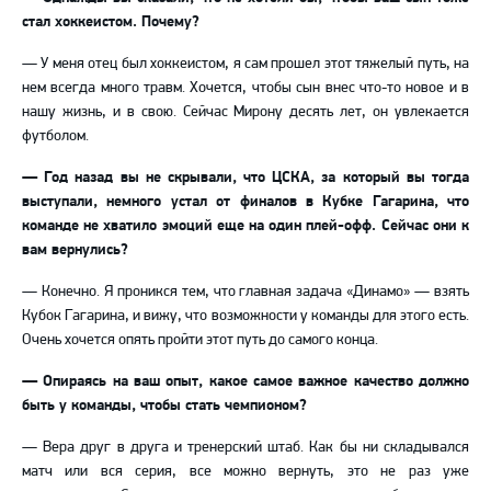
стал хоккеистом. Почему?
—
У меня отец был хоккеистом, я сам прошел этот тяжелый путь, на
нем всегда много травм. Хочется, чтобы сын внес что-то новое и в
нашу жизнь, и в свою. Сейчас Мирону десять лет, он увлекается
футболом.
—
Год назад вы не скрывали, что ЦСКА, за который вы тогда
выступали, немного устал от финалов в Кубке Гагарина, что
команде не хватило эмоций еще на один плей-офф. Сейчас они к
вам вернулись?
—
Конечно. Я проникся тем, что главная задача «Динамо»
—
взять
Кубок Гагарина, и вижу, что возможности у команды для этого есть.
Очень хочется опять пройти этот путь до самого конца.
—
Опираясь на ваш опыт, какое самое важное качество должно
быть у команды, чтобы стать чемпионом?
—
Вера друг в друга и тренерский штаб. Как бы ни складывался
матч или вся серия, все можно вернуть, это не раз уже