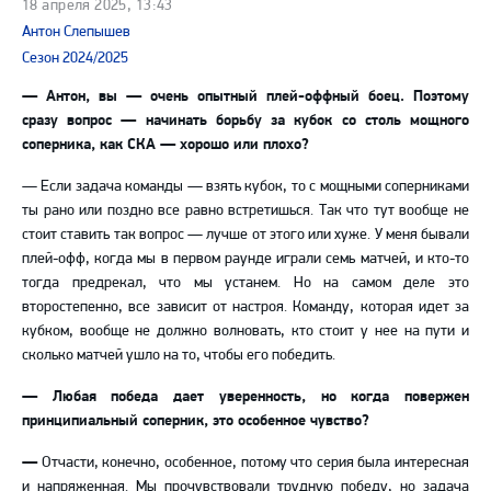
18 апреля 2025, 13:43
Антон Слепышев
Сезон 2024/2025
—
Антон, вы
—
очень опытный плей-оффный боец. Поэтому
сразу вопрос
—
начинать борьбу за кубок со столь мощного
соперника, как СКА
—
хорошо или плохо?
—
Если задача команды
—
взять кубок, то с мощными соперниками
ты рано или поздно все равно встретишься. Так что тут вообще не
стоит ставить так вопрос
—
лучше от этого или хуже. У меня бывали
плей-офф, когда мы в первом раунде играли семь матчей, и кто-то
тогда предрекал, что мы устанем. Но на самом деле это
второстепенно, все зависит от настроя. Команду, которая идет за
кубком, вообще не должно волновать, кто стоит у нее на пути и
сколько матчей ушло на то, чтобы его победить.
—
Любая победа дает уверенность, но когда повержен
принципиальный соперник, это особенное чувство?
—
Отчасти, конечно, особенное, потому что серия была интересная
и напряженная. Мы прочувствовали трудную победу, но задача