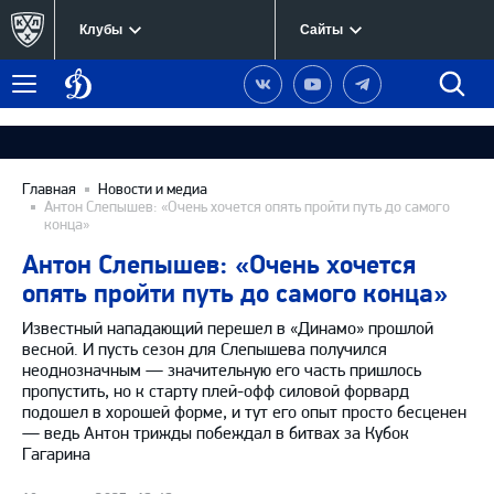
Клубы
Сайты
Динамо
Наша
Наш
Наш
Быст
Меню
Москва
группа
канал
канал
поиск
в
на
в
Вконтакте
YouTube
Telegram
Главная
Новости и медиа
Антон Слепышев: «Очень хочется опять пройти путь до самого
конца»
Антон Слепышев: «Очень хочется
опять пройти путь до самого конца»
Известный нападающий перешел в «Динамо» прошлой
весной. И пусть сезон для Слепышева получился
неоднозначным
—
значительную его часть пришлось
пропустить, но к старту плей-офф силовой форвард
подошел в хорошей форме, и тут его опыт просто бесценен
—
ведь Антон трижды побеждал в битвах за Кубок
Гагарина