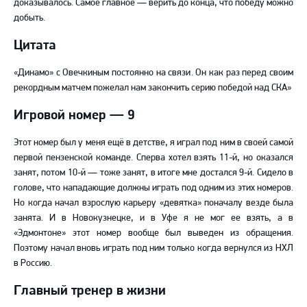
доказывалось. Самое главное
—
верить до конца, что победу можно
добыть.
Цитата
«Динамо» с Овечкиным постоянно на связи. Он как раз перед своим
рекордным матчем пожелал нам закончить серию победой над СКА»
Игровой номер
—
9
Этот номер был у меня ещё в детстве, я играл под ним в своей самой
первой пензенской команде. Сперва хотел взять 11-й, но оказался
занят, потом 10-й
—
тоже занят, в итоге мне достался 9-й. Сидело в
голове, что нападающие должны играть под одним из этих номеров.
Но когда начал взрослую карьеру «девятка» поначалу везде была
занята. И в Новокузнецке, и в Уфе я не мог ее взять, а в
«Эдмонтоне» этот номер вообще был выведен из обращения.
Поэтому начал вновь играть под ним только когда вернулся из НХЛ
в Россию.
Главный тренер в жизни