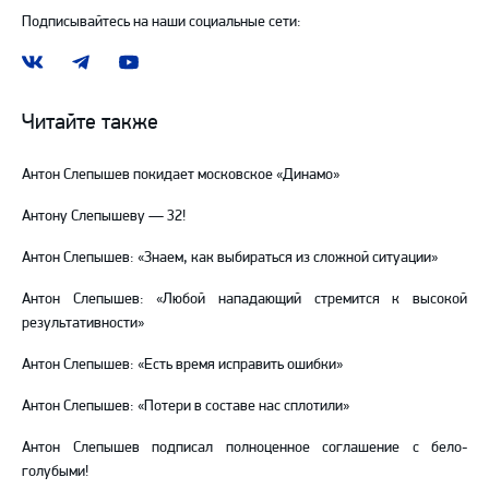
Подписывайтесь на наши социальные сети:
Наша
Наш
Наш
группа
канал
канал
ВКонтакте
в
на
Читайте также
Telegram
YouTube
Антон Слепышев покидает московское «Динамо»
Антону Слепышеву — 32!
Антон Слепышев: «Знаем, как выбираться из сложной ситуации»
Антон Слепышев: «Любой нападающий стремится к высокой
результативности»
Антон Слепышев: «Есть время исправить ошибки»
Антон Слепышев: «Потери в составе нас сплотили»
Антон Слепышев подписал полноценное соглашение с бело-
голубыми!