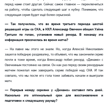
перед нами стоит другая. Сейчас самое главное
—
переключиться
на работу, чтобы сделать следующий шаг к кубку. Понимаем, что
следующая серия будет ещё более серьезной.
—
Так получилось, что во время третьего периода шестой
решающей игры со СКА, в НХЛ Александр Овечкин обошел Уэйна
Гретцки по голам, установив новый рекорд. В команду эта
информация просочилась во время матча?
—
На лавке мы этого не знали. Но, когда Алексей Николаевич
зашел в победную раздевалку, то объявил, что мы закончили серию
почти в тоже время, когда Александр побил рекорд. «Динамо» с
Овечкиным постоянно на связи. Он как раз перед своим рекордным
матчем пожелал нам завершить серию победой над СКА. И так
совпало, что мы после его гола тоже забивать начали и выиграли
матч.
—
Перерыв между сериями у «Динамо» составил пять дней.
Насколько это оптимальный срок для восстановления и
подготовки к следующему раунду?