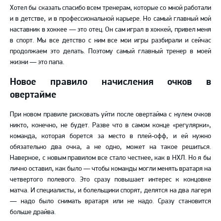
Хотел бы сказать спасибо всем тренерам, которые со мной работали
и в детстве, и в профессиональной карьере. Но самый главный мой
наставник в хоккее
—
это отец. Он сам играл в хоккей, привел меня
в спорт. Мы все детство с ним все мои игры разбирали и сейчас
продолжаем это делать. Поэтому самый главный тренер в моей
жизни
—
это папа.
Новое правило начисления очков в
овертайме
При новом правиле рисковать уйти после овертайма с нулем очков
никто, конечно, не будет. Разве что в самом конце «регулярки»,
команда, которая борется за место в плей-офф, и ей нужно
обязательно два очка, а не одно, может на такое решиться.
Наверное, с новым правилом все стало честнее, как в НХЛ. Но я бы
лично оставил, как было
—
чтобы команды могли менять вратаря на
четвертого полевого. Это сразу повышает интерес к концовке
матча. И специалисты, и болельщики спорят, делятся на два лагеря
—
надо было снимать вратаря или не надо. Сразу становится
больше драйва.