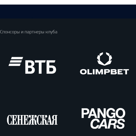
Спонсоры и партнеры клуба
ВТБ
Олимпбет