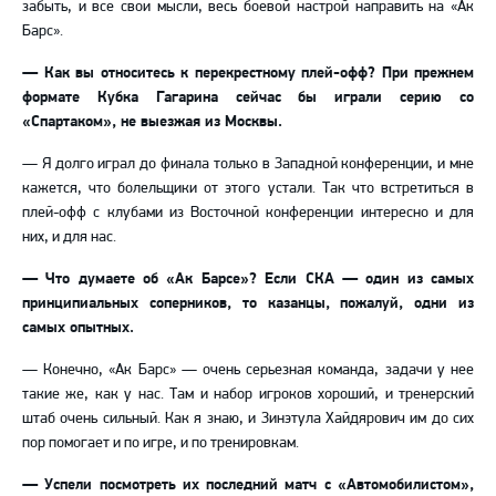
забыть, и все свои мысли, весь боевой настрой направить на «Ак
Барс».
—
Как вы относитесь к перекрестному плей-офф? При прежнем
формате Кубка Гагарина сейчас бы играли серию со
«Спартаком», не выезжая из Москвы.
—
Я долго играл до финала только в Западной конференции, и мне
кажется, что болельщики от этого устали. Так что встретиться в
плей-офф с клубами из Восточной конференции интересно и для
них, и для нас.
—
Что думаете об «Ак Барсе»? Если СКА
—
один из самых
принципиальных соперников, то казанцы, пожалуй, одни из
самых опытных.
—
Конечно, «Ак Барс»
—
очень серьезная команда, задачи у нее
такие же, как у нас. Там и набор игроков хороший, и тренерский
штаб очень сильный. Как я знаю, и Зинэтула Хайдярович им до сих
пор помогает и по игре, и по тренировкам.
—
Успели посмотреть их последний матч с «Автомобилистом»,