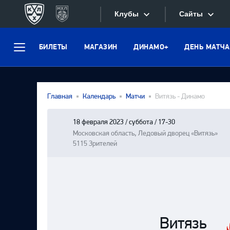
Клубы
Сайты
БИЛЕТЫ
МАГАЗИН
ДИНАМО+
ДЕНЬ МАТЧА
Конференция «Запад»
Меню
Сайты
Дивизион Боброва
Лада
Видеотран
Главная
Календарь
Матчи
Витязь - Динамо
СКА
Хайлайты
Спартак
18 февраля 2023 / суббота / 17-30
Московская область, Ледовый дворец «Витязь»
Текстовые
Торпедо
5115 Зрителей
Интернет-
ХК Сочи
Фотобанк
Дивизион Тарасова
Динамо Мн
Приложе
Динамо М
Витязь