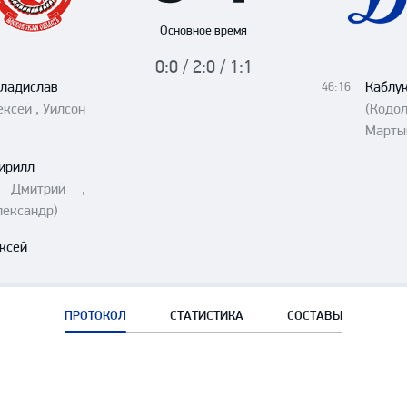
Амур
Основное время
Барыс
0:0 / 2:0 / 1:1
Салават Юлаев
Владислав
Каблу
46:16
Сибирь
ексей , Уилсон
(Кодо
Марты
ирилл
в Дмитрий ,
лександр)
ксей
ПРОТОКОЛ
СТАТИСТИКА
СОСТАВЫ