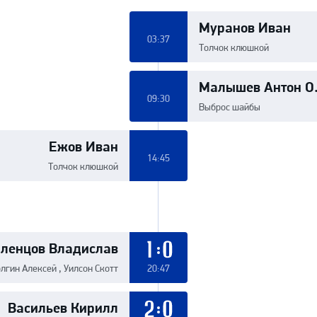
Муранов Иван
03:37
Толчок клюшкой
Малышев Антон О
09:30
Выброс шайбы
Ежов Иван
14:45
Толчок клюшкой
ленцов Владислав
1:0
лгин Алексей , Уилсон Скотт
20:47
Васильев Кирилл
2:0