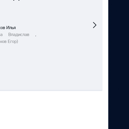
Следующий
матч
ков Илья
ла Владислав ,
нов Егор)