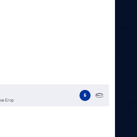
Б
ов Егор