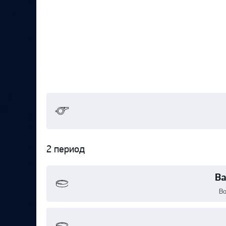
2 период
Ва
Во