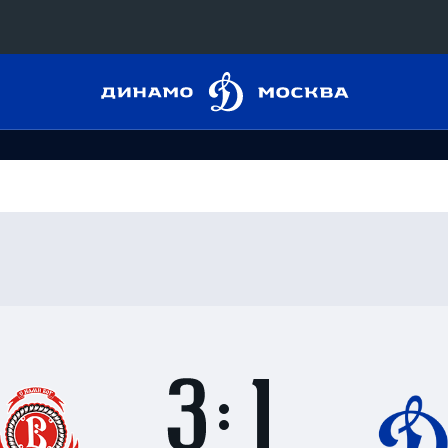
Динамо
Конференция «Восток»
Москва
Дивизион Харламова
Автомобилист
сляции
Ак Барс
Металлург Мг
 трансляции
Нефтехимик
магазин
Трактор
Дивизион Чернышева
Итоги
3
матча
Авангард
ние КХЛ
:
Адмирал
1