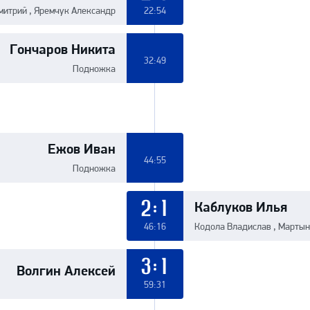
итрий , Яремчук Александр
22:54
Гончаров Никита
32:49
Подножка
Ежов Иван
44:55
Подножка
Каблуков Илья
2:1
46:16
Кодола Владислав , Мартын
Волгин Алексей
3:1
59:31