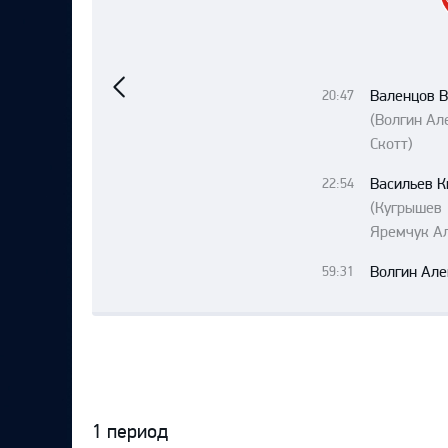
Локомотив
Северсталь
Предыдущий
матч
ЦСКА
Валенцов 
20:47
Шанхайские Драконы
(Волгин Ал
Скотт)
Васильев К
22:54
(Кугрыше
Яремчук А
Волгин Але
59:31
1 период
Протокол