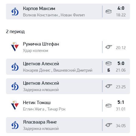
4:0
Карпов Максим
Волков Константин , Новак Филип
18:22
2 период
Ружичка Штефан
20:12
Удар коленом
5:0
Цветков Алексей
Кокарев Денис , Вишневский Дмитрий
21:06
Б
Цветков Алексей
23:25
Задержка клюшкой
5:1
Нетик Томаш
Еглич Жига , Тичар Рок
31:01
Яласваара Янне
34:05
Задержка клюшкой