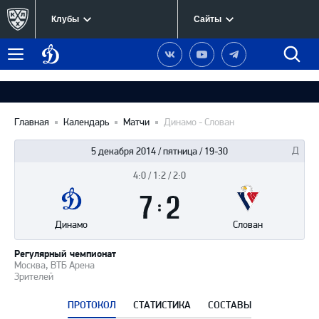
Клубы
Сайты
Динамо
Наша
Наш
Наш
Быст
Меню
Москва
группа
канал
канал
поиск
в
на
в
Вконтакте
YouTube
Telegram
Главная
Календарь
Матчи
Динамо - Слован
5 декабря 2014 / пятница / 19-30
4:0 / 1:2 / 2:0
Итоги
7
матча
:
2
Динамо
Слован
Регулярный чемпионат
Москва, ВТБ Арена
Зрителей
ПРОТОКОЛ
СТАТИСТИКА
СОСТАВЫ