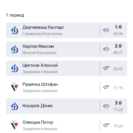
Протокол
1 период
1:0
Даугавиньш Каспарс
Горовиков Константин
06:04
2:0
Карпов Максим
Волков Константин
08:21
Цветков Алексей
09:45
Задержка клюшкой
Ружичка Штефан
11:15
Задержка клюшкой
3:0
Кокарев Денис
13:22
Олвецки Петер
15:24
Задержка клюшкой