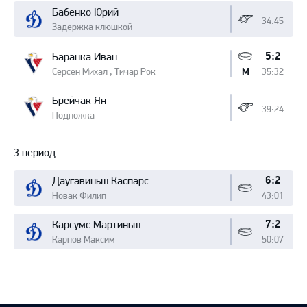
Бабенко Юрий
34:45
Задержка клюшкой
5:2
Баранка Иван
Серсен Михал , Тичар Рок
35:32
М
Брейчак Ян
39:24
Подножка
3 период
6:2
Даугавиньш Каспарс
Новак Филип
43:01
7:2
Карсумс Мартиньш
Карпов Максим
50:07