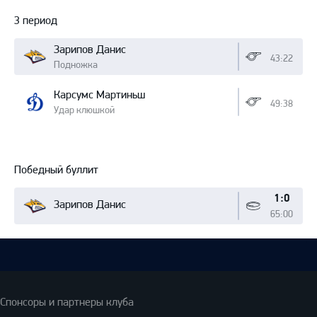
3 период
Зарипов Данис
43:22
Подножка
Карсумс Мартиньш
49:38
Удар клюшкой
Победный буллит
1:0
Зарипов Данис
65:00
Спонсоры и партнеры клуба