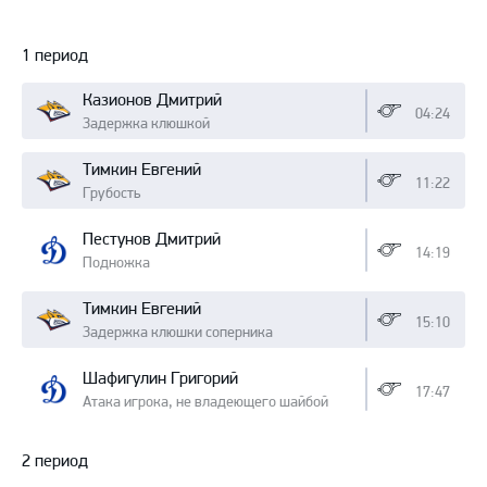
Протокол
1 период
Казионов Дмитрий
04:24
Задержка клюшкой
Тимкин Евгений
11:22
Грубость
Пестунов Дмитрий
14:19
Подножка
Тимкин Евгений
15:10
Задержка клюшки соперника
Шафигулин Григорий
17:47
Атака игрока, не владеющего шайбой
2 период