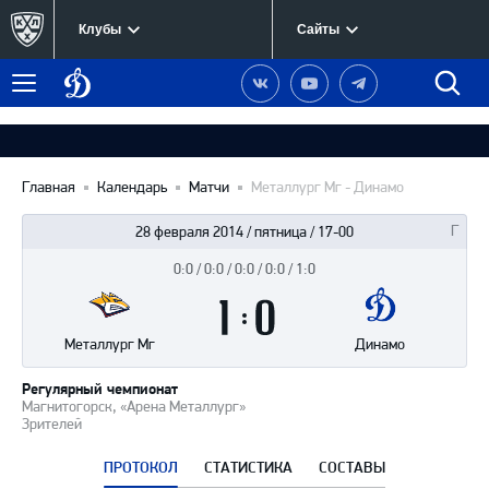
Клубы
Сайты
Динамо
Наша
Наш
Наш
Быст
Меню
Москва
группа
канал
канал
поиск
в
на
в
Вконтакте
YouTube
Telegram
Главная
Календарь
Матчи
Металлург Мг - Динамо
28 февраля 2014 / пятница / 17-00
0:0 / 0:0 / 0:0 / 0:0 / 1:0
Итоги
1
матча
:
0
Металлург Мг
Динамо
Регулярный чемпионат
Магнитогорск, «Арена Металлург»
Зрителей
ПРОТОКОЛ
СТАТИСТИКА
СОСТАВЫ