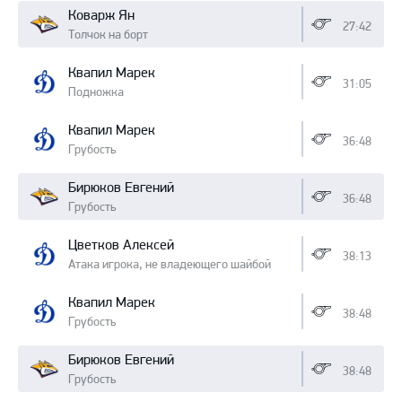
Коварж Ян
27:42
Толчок на борт
Квапил Марек
31:05
Подножка
Квапил Марек
36:48
Грубость
Бирюков Евгений
36:48
Грубость
Цветков Алексей
38:13
Атака игрока, не владеющего шайбой
Квапил Марек
38:48
Грубость
Бирюков Евгений
38:48
Грубость