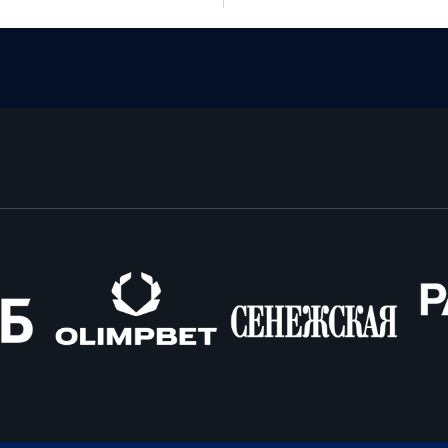
Олимпбет
Сенежская
Pango
Cars