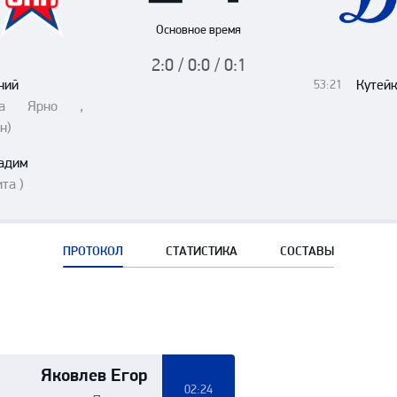
Амур
Основное время
Барыс
2:0 / 0:0 / 0:1
Салават Юлаев
ний
Кутей
53:21
Сибирь
нта Ярно ,
н)
адим
та )
ПРОТОКОЛ
СТАТИСТИКА
СОСТАВЫ
Яковлев Егор
02:24