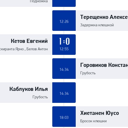
Подножка
Терещенко Алексе
12:26
Задержка клюшкой
Кетов Евгений
1:0
скиранта Ярно , Белов Антон
12:55
Горовиков Конста
14:34
Грубость
Каблуков Илья
14:34
Грубость
Хиетанен Юусо
18:03
Бросок клюшки