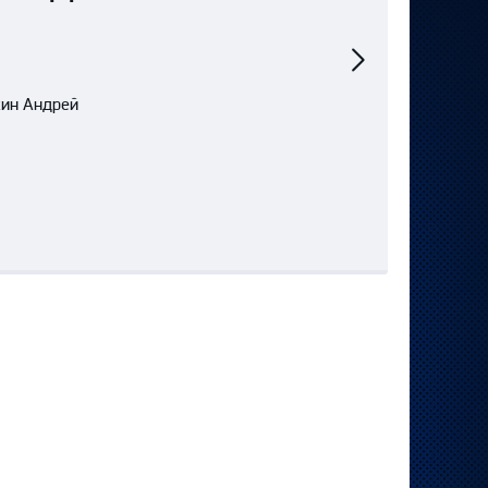
Следующий
матч
кин Андрей