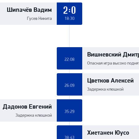
Шипачёв Вадим
2:0
Гусев Никита
18:30
Вишневский Дмит
22:08
Опасная игра высоко подн
Цветков Алексей
26:09
Задержка клюшкой
Дадонов Евгений
35:29
Задержка клюшкой
Хиетанен Юусо
38:43