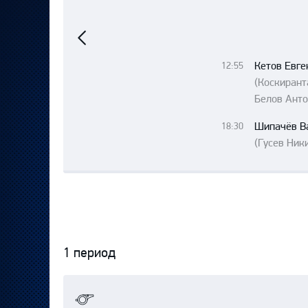
Локомотив
Предыдущий
матч
Северсталь
ЦСКА
Кетов Евге
12:55
Шанхайские Драконы
(Коскира
Белов Анто
Шипачёв В
18:30
(Гусев Ники
1 период
Протокол