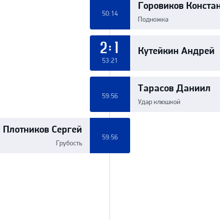
Горовиков Конста
50:14
Подножка
Кутейкин Андрей
2:1
53:21
Тарасов Даниил
59:56
Удар клюшкой
Плотников Сергей
59:56
Грубость