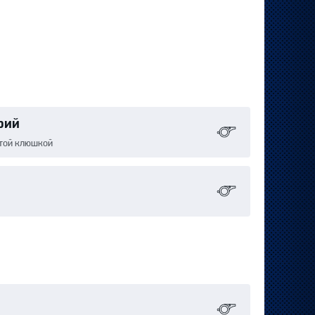
рий
ятой клюшкой