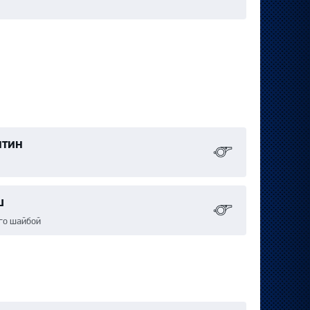
нтин
ш
го шайбой