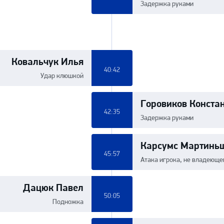
Задержка руками
Ковальчук Илья
40:42
Удар клюшкой
Горовиков Конста
42:35
Задержка руками
Карсумс Мартинь
45:57
Атака игрока, не владеюще
Дацюк Павел
50:05
Подножка