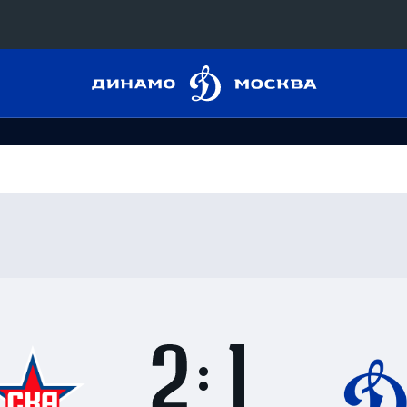
Динамо
Конференция «Восток»
Москва
Дивизион Харламова
Автомобилист
сляции
Ак Барс
Металлург Мг
 трансляции
Нефтехимик
магазин
Трактор
Дивизион Чернышева
Итоги
2
матча
Авангард
ние КХЛ
:
Адмирал
1