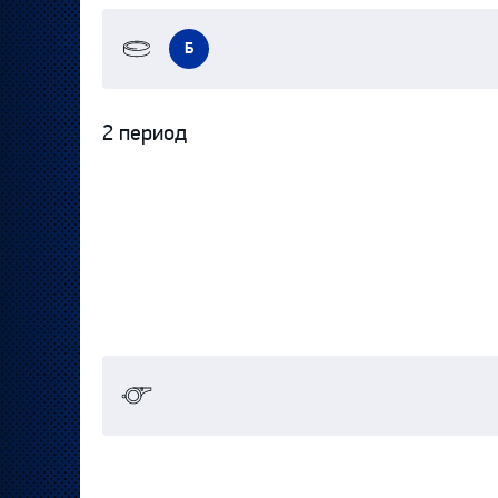
Б
2 период