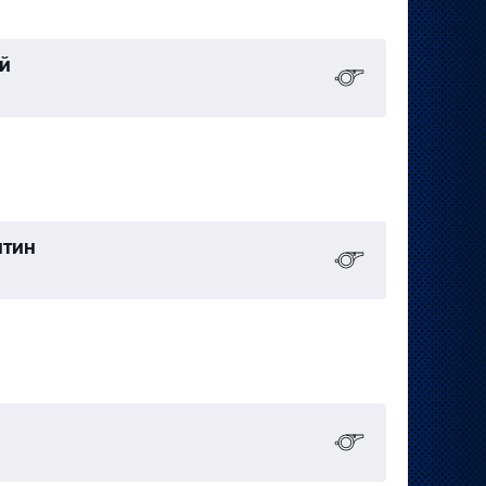
й
нтин