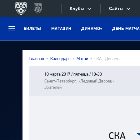
Клубы
Сайты
БИЛЕТЫ
МАГАЗИН
ДИНАМО+
ДЕНЬ МАТЧА
Конференция «Запад»
Меню
Сайты
Дивизион Боброва
Лада
Видеотран
Главная
Календарь
Матчи
СКА - Динамо
СКА
Хайлайты
Спартак
10 марта 2017 / пятница / 19-30
Санкт-Петербург, «Ледовый Дворец»
Текстовые
Торпедо
Зрителей
Интернет-
ХК Сочи
Фотобанк
Дивизион Тарасова
Динамо Мн
Приложе
Динамо М
СКА