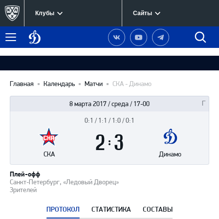
Клубы
Сайты
Динамо
Наша
Наш
Наш
Быст
Меню
Москва
группа
канал
канал
поиск
в
на
в
Вконтакте
YouTube
Telegram
Главная
Календарь
Матчи
СКА - Динамо
8 марта 2017 / среда / 17-00
0:1 / 1:1 / 1:0 / 0:1
Итоги
2
матча
:
3
СКА
Динамо
Плей-офф
Санкт-Петербург, «Ледовый Дворец»
Зрителей
ПРОТОКОЛ
СТАТИСТИКА
СОСТАВЫ