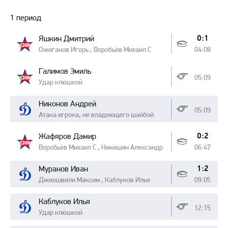
Протокол
1 период
0:1
Яшкин Дмитрий
Ожиганов Игорь , Воробьёв Михаил С
04:08
Галимов Эмиль
05:09
Удар клюшкой
Никонов Андрей
05:09
Атака игрока, не владеющего шайбой
0:2
Жафяров Дамир
Воробьёв Михаил С , Никишин Александр
06:47
1:2
Муранов Иван
Джиошвили Максим , Каблуков Илья
09:05
Каблуков Илья
12:15
Удар клюшкой