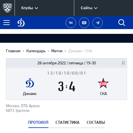
Клубы
Сайты
Динамо
Наша
Наш
Наш
Быст
Меню
Москва
группа
канал
канал
поиск
в
на
в
Вконтакте
YouTube
Telegram
Главная
Календарь
Матчи
Динамо - СКА
28 октября 2022 / пятница / 19-30
1:3 / 1:0 / 1:0 / 0:0 / 0:1
Итоги
3
матча
:
4
Динамо
СКА
Москва, ВТБ Арена
6873 Зрителя
ПРОТОКОЛ
СТАТИСТИКА
СОСТАВЫ