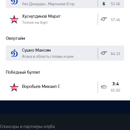
Уил Джордан , Мартынов Егор
53:46
Б
Хуснутдинов Марат
57:46
Толчок на борт
Овертайм
Сушко Максим
64:33
Атака в область головы и шеи
Победный буллит
3:4
Воробьёв Михаил С
65:00
Спонсоры и партнеры клуба