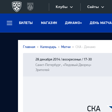
Клубы
Сайты
БИЛЕТЫ
МАГАЗИН
ДИНАМО+
ДЕНЬ МАТЧА
Конференция «Запад»
Меню
Сайты
Дивизион Боброва
Лада
Видеотран
Главная
Календарь
Матчи
СКА - Динамо
СКА
Хайлайты
Спартак
28 декабря 2014 / воскресенье / 17-30
Санкт-Петербург, «Ледовый Дворец»
Текстовые
Торпедо
Зрителей
Интернет-
ХК Сочи
Фотобанк
Дивизион Тарасова
Динамо Мн
Приложе
Динамо М
СКА