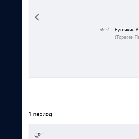
Локомотив
Предыдущий
матч
Северсталь
ЦСКА
Кутейкин 
45:51
Шанхайские Драконы
(Торесен П
1 период
Протокол