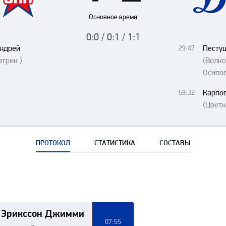
Амур
Основное время
Барыс
0:0 / 0:1 / 1:1
Салават Юлаев
Андрей
Песту
29:47
Сибирь
атрик )
(Волк
Осипо
Карпо
59:32
(Цветк
ПРОТОКОЛ
СТАТИСТИКА
СОСТАВЫ
Эрикссон Джимми
07:55