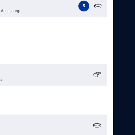
Б
в Александр
ка