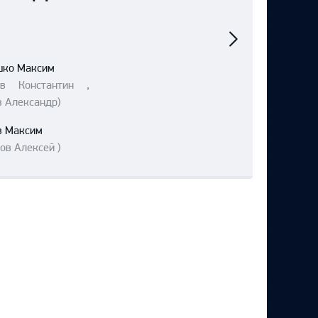
Следующий
матч
шко Максим
ов Константин ,
в Александр)
в Максим
ов Алексей )