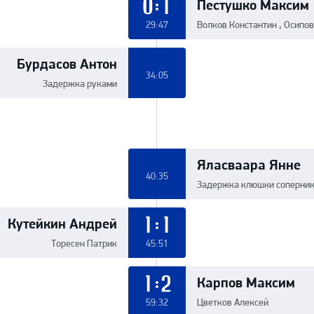
Пестушко Максим
0:1
29:47
Волков Константин , Осипо
Бурдасов Антон
34:05
Задержка руками
Яласваара Янне
40:35
Задержка клюшки соперни
Кутейкин Андрей
1:1
Торесен Патрик
45:51
Карпов Максим
1:2
59:32
Цветков Алексей