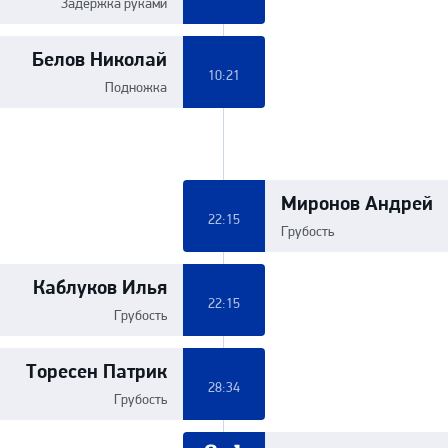
Задержка руками
Белов Николай
10:21
Подножка
Миронов Андрей
22:15
Грубость
Каблуков Илья
22:15
Грубость
Торесен Патрик
28:34
Грубость