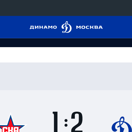
Динамо
Конференция «Восток»
Москва
Дивизион Харламова
Автомобилист
сляции
Ак Барс
Металлург Мг
 трансляции
Нефтехимик
магазин
Трактор
Дивизион Чернышева
Итоги
1
матча
Авангард
ние КХЛ
:
Адмирал
2